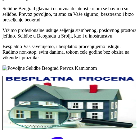
Selidbe Beograd glavna i osnovna delatnost kojom se bavimo su
selidbe. Prevoz povoljno, tu smo za Vaše sigurno, bezstresno i brzo
preseljenje beograd.
Vršimo profesionalne usluge seljenja stambenog, poslovnog prostora
jeftino. Selidbe u Beogradu u Srbiji, kao i u inostranstvu.
Besplatno Vas savetujemo, i besplatno procenjujemo uslugu.
Radimo non-stop, svim danima, tokom cele godine bez obzira na
vikende i praznike.