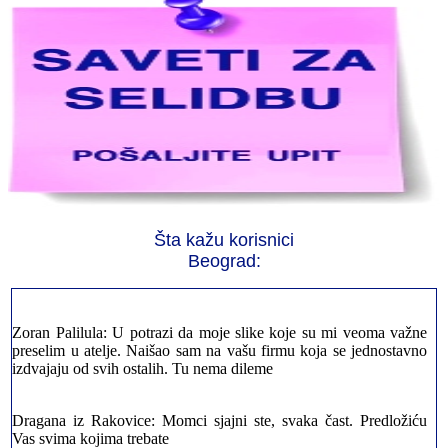
Jelena sa Čukarice: Mogu da pohvalim sve radnike u firmi jer su
stvarno profesionalni. Iselili su moje stvari veoma pažljivo
Milica iz Novog Beograda: Zahvaljujuću vašoj firmi. Istog dana
Šta kažu korisnici
sam preselila sve stvari u moj novi stan. Hvala Vam puno
Beograd:
Zoran Palilula: U potrazi da moje slike koje su mi veoma važne
preselim u atelje. Naišao sam na vašu firmu koja se jednostavno
izdvajaju od svih ostalih. Tu nema dileme
Dragana iz Rakovice: Momci sjajni ste, svaka čast. Predložiću
Vas svima kojima trebate