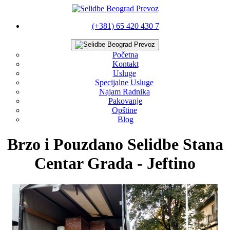
(+381) 65 420 430 7
Početna
Kontakt
Usluge
Specijalne Usluge
Najam Radnika
Pakovanje
Opštine
Blog
Brzo i Pouzdano Selidbe Stana
Centar Grada - Jeftino