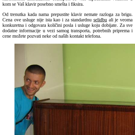
kom se Vaš klavir posebno smešta i fiksira.
Od trenutka kada nama prepustite klavir nemate razloga za brigu.
Cena ove usluge nije ista kao i za standardnu
selidbu
ali je veoma
konkuretna i odgovara količini posla i usluge koju dobijate. Za sve
dodatne informacije u vezi samog transporta, potrebnih priprema i
cene možete pozvati neke od naših kontakt telefona.