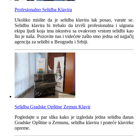
Profesionalno Selidba Klavira
Ukoliko mislite da je selidba klavira lak posao, varate se.
Selidbu klavira bi trebalo da izvrši profesionalna i uigrana
ekipa ljudi koja ima iskustva sa ovakvom vrstom selidbi kao
što je naša. Pozovite nas i videćete zašto smo jedna od najjačij
agencija za selidbi u Beogradu i Srbiji.
Selidba Gradske Opštine Zemun Klavir
Pogledajte u par slika kako je izgledala jedna selidba danas
Gradske Opštine u Zemunu, selidba klavira i prateće klavirke
opreme.