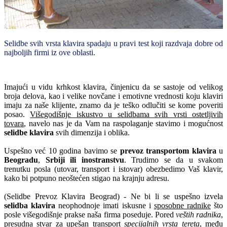
Selidbe svih vrsta klavira spadaju u pravi test koji razdvaja dobre od
najboljih firmi iz ove oblasti.
Imajući u vidu krhkost klavira, činjenicu da se sastoje od velikog
broja delova, kao i velike novčane i emotivne vrednosti koju klaviri
imaju za naše klijente, znamo da je teško odlučiti se kome poveriti
posao.
Višegodišnje iskustvo u selidbama svih vrsti ostetljivih
tovara
, navelo nas je da Vam na raspolaganje stavimo i mogućnost
selidbe klavira
svih dimenzija i oblika.
Uspešno već 10 godina bavimo se
prevoz transportom klavira
u
Beogradu
,
Srbiji ili inostranstvu
. Trudimo se da u svakom
trenutku posla (utovar, transport i istovar) obezbedimo Vaš klavir,
kako bi potpuno neoštećen stigao na krajnju adresu.
(Selidbe Prevoz Klavira Beograd) - Ne bi li se uspešno izvela
selidba klavira
neophodnoje imati iskusne i
sposobne radnike
što
posle višegodišnje prakse naša firma poseduje. Pored
veštih radnika
,
presudna stvar za upešan transport
specijalnih vrsta tereta
, među