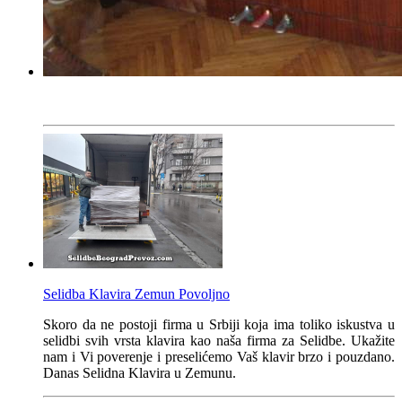
Selidba Klavira Zemun Povoljno
Skoro da ne postoji firma u Srbiji koja ima toliko iskustva u
selidbi svih vrsta klavira kao naša firma za Selidbe. Ukažite
nam i Vi poverenje i preselićemo Vaš klavir brzo i pouzdano.
Danas Selidna Klavira u Zemunu.