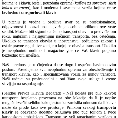
kojima je i klavir, jeste i
pouzdana oprema
(
kaiševi za spratove, skejt
kolica za ravno
), kao i moderna i savremena vozila kojima će se
bezbedno
transportovati klavir
.
U pitanju je vredna i osetljiva stvar pa su profesionalnost,
odgovornost i pouzdanost najvažnije osobine prilikom ove vrste
selidbi. Možete biti sigurni da ćemo transport obaviti u predviđenom
roku, najbržim i najsigurnijim načinom transporta, bez oštećenja.
Ukoliko se transport obavlja u inostranstvu, poštujemo zakone i
ostale pravne regulative zemlje u kojoj se obavlja transport. Ukoliko
je neophodno nudimo i magacine gde će Vaš klavir potpuno
bezbedno biti smešten.
Naša prednost je u činjenica da se dugo i uspešno bavimo ovim
poslom. Posedujemo svu neophodnu opremu za obezbeđivanje i
transport klavira, kao i
specijalizovana vozila za njihov transport
.
Naši radnici su profesionalni i oni Vam svoje usluge i vreme
stavljaju na raspolaganje.
(Selidbe Prevoz Klavira Beograd) - Naš kolega pre bilo kakvog
transporta besplatno proverava na obe lokacije da li je uopšte
moguće izvršiti selidbu kako je stranka zamislila odnosno da li klavir
može da prođe kroz sve prostorije. Prilikom svakog
transporta
klavir
se obavezno dodatno osigurava puc puc folijom a ivice
kartonskom ambalažom. Transport se vrši tapaciranim vozilom u