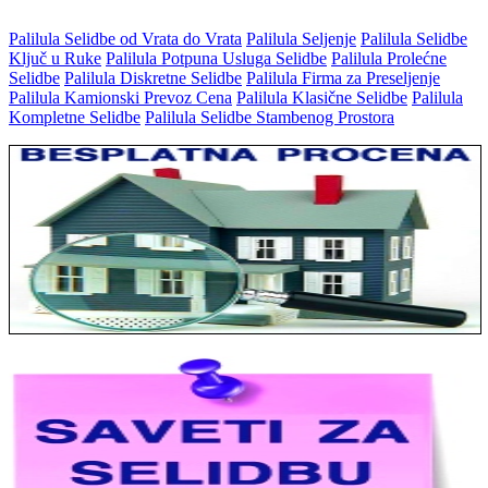
Palilula Selidbe od Vrata do Vrata
Palilula Seljenje
Palilula Selidbe
Ključ u Ruke
Palilula Potpuna Usluga Selidbe
Palilula Prolećne
Selidbe
Palilula Diskretne Selidbe
Palilula Firma za Preseljenje
Palilula Kamionski Prevoz Cena
Palilula Klasične Selidbe
Palilula
Kompletne Selidbe
Palilula Selidbe Stambenog Prostora