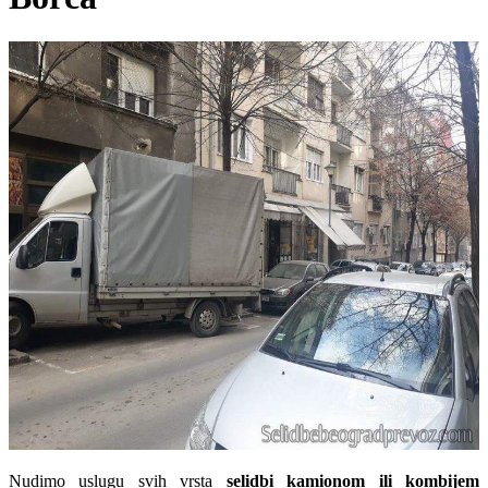
Nudimo
uslugu
svih vrsta
selidbi kamionom ili kombijem