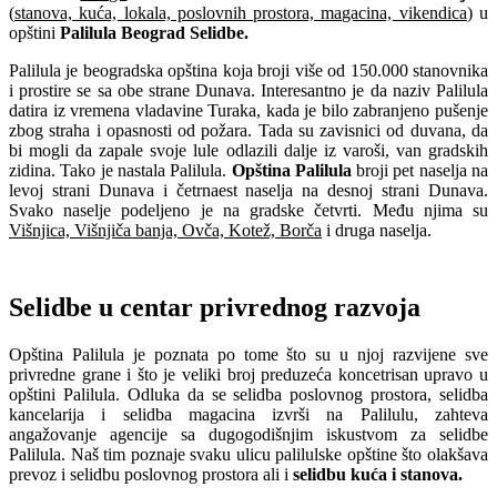
(
stanova, kuća, lokala, poslovnih prostora, magacina, vikendica
) u
opštini
Palilula Beograd Selidbe.
Palilula je beogradska opština koja broji više od 150.000 stanovnika
i prostire se sa obe strane Dunava. Interesantno je da naziv Palilula
datira iz vremena vladavine Turaka, kada je bilo zabranjeno pušenje
zbog straha i opasnosti od požara. Tada su zavisnici od duvana, da
bi mogli da zapale svoje lule odlazili dalje iz varoši, van gradskih
zidina. Tako je nastala Palilula.
Opština Palilula
broji pet naselja na
levoj strani Dunava i četrnaest naselja na desnoj strani Dunava.
Svako naselje podeljeno je na gradske četvrti. Među njima su
Višnjica, Višnjiča banja, Ovča, Kotež, Borča
i druga naselja.
Selidbe u centar privrednog razvoja
Opština Palilula je poznata po tome što su u njoj razvijene sve
privredne grane i što je veliki broj preduzeća koncetrisan upravo u
opštini Palilula. Odluka da se selidba poslovnog prostora, selidba
kancelarija i selidba magacina izvrši na Palilulu, zahteva
angažovanje agencije sa dugogodišnjim iskustvom za selidbe
Palilula. Naš tim poznaje svaku ulicu palilulske opštine što olakšava
prevoz i selidbu poslovnog prostora ali i
selidbu kuća i stanova.