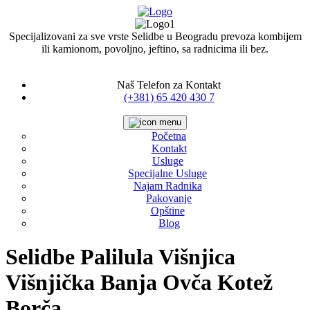
Specijalizovani za sve vrste Selidbe u Beogradu prevoza kombijem
ili kamionom, povoljno, jeftino, sa radnicima ili bez.
Naš Telefon za Kontakt
(+381) 65 420 430 7
Početna
Kontakt
Usluge
Specijalne Usluge
Najam Radnika
Pakovanje
Opštine
Blog
Selidbe Palilula Višnjica
Višnjička Banja Ovča Kotež
Borča