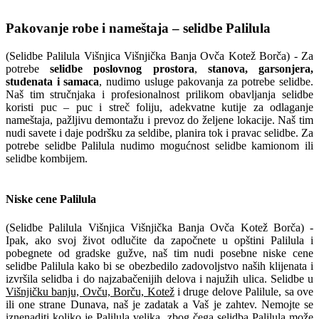
Pakovanje robe i nameštaja – selidbe Palilula
(Selidbe Palilula Višnjica Višnjička Banja Ovča Kotež Borča) - Za
potrebe
selidbe poslovnog prostora
,
stanova, garsonjera,
studenata i samaca
, nudimo usluge pakovanja za potrebe selidbe.
Naš tim stručnjaka i profesionalnost prilikom obavljanja selidbe
koristi puc – puc i streč foliju, adekvatne kutije za odlaganje
nameštaja, pažljivu demontažu i prevoz do željene lokacije. Naš tim
nudi savete i daje podršku za seldibe, planira tok i pravac selidbe. Za
potrebe selidbe Palilula nudimo mogućnost selidbe kamionom ili
selidbe kombijem.
Niske cene Palilula
(Selidbe Palilula Višnjica Višnjička Banja Ovča Kotež Borča) -
Ipak, ako svoj život odlučite da započnete u opštini Palilula i
pobegnete od gradske gužve, naš tim nudi posebne niske cene
selidbe Palilula kako bi se obezbedilo zadovoljstvo naših klijenata i
izvršila selidba i do najzabačenijih delova i najužih ulica. Selidbe u
Višnjičku banju, Ovču, Borču, Kotež
i druge delove Palilule, sa ove
ili one strane Dunava, naš je zadatak a Vaš je zahtev. Nemojte se
iznenaditi koliko je Palilula velika, zbog čega selidba Palilula može