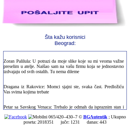
Jelena sa Čukarice: Mogu da pohvalim sve radnike u firmi jer su
stvarno profesionalni. Iselili su moje stvari veoma pažljivo
Milica iz Novog Beograda: Zahvaljujuću vašoj firmi. Istog dana
Šta kažu korisnici
sam preselila sve stvari u moj novi stan. Hvala Vam puno
Beograd:
Zoran Palilula: U potrazi da moje slike koje su mi veoma važne
preselim u atelje. Naišao sam na vašu firmu koja se jednostavno
izdvajaju od svih ostalih. Tu nema dileme
Dragana iz Rakovice: Momci sjajni ste, svaka čast. Predložiću
Vas svima kojima trebate
Petar sa Savskog Venaca: Trebalo je odmah da ispraznim stan i
prebacim stvari u drugi. Pozvao sam vašu firmu. Ja ljudi ne znam
šta bi radio sada da ne postojite, Hvala Vam
065/420–430–7 ©
BGAutentik
; Ukupno
poseta: 2018351 juče: 1231 danas: 443
Dragan iz Stari Grad: Retko gde može da se nađe prava