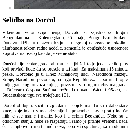
Selidba na Dorćol
Vikendom se situacija menja, Dorćolci su zajedno sa drugim
Beograđanima na Kalemegdanu, 25. maju, Beogradskoj tvrđavi,
Dunavu. Uživaju u svom kraju ili njegovoj neposrednoj okolini,
užurbanost tokom radne nedelje, zamenila je opuštajuća usporenost
koja stvarna osećaj kao da je vreme stalo.
Dorćol
nije centar grada, ali mu je najbliži i to je jedan veliki plus
koji privlači ljude da se presele u taj kraj. Za maksimum 15 minuta
peške, Dorćolac je u Knez Mihajlovoj ulici, Narodnom muzeju
Srbije, Narodnom pozorištu, na Trgu Republike... Tu su mu brojne
linije gradskog prevoza koje ga povezuju sa drugim delovima grada,
u Bulevaru despota Stefana može da uhvati 16-icu i 95-icu, na
Studentskom trgu sve trolejbuse i 31.
Dorćol obiluje različitim zgradama i objektima. Tu su i dalje stare
kuće, koje imaju samo prizemlje ili prizemlje i prvi sprat (doduše
njih je sve manje i manje, kao i u celom Beogradu). Neke su u
odličnom stanju, neke se raspadaju i samo je pitanje vremena kada
će na njihovom mestu nići nova, lepa višespratnica, sa modernim