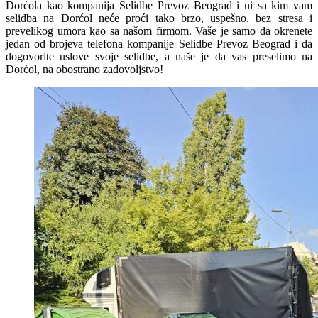
Dorćola kao kompanija Selidbe Prevoz Beograd i ni sa kim vam
selidba na Dorćol neće proći tako brzo, uspešno, bez stresa i
prevelikog umora kao sa našom firmom. Vaše je samo da okrenete
jedan od brojeva telefona kompanije Selidbe Prevoz Beograd i da
dogovorite uslove svoje selidbe, a naše je da vas preselimo na
Dorćol, na obostrano zadovoljstvo!