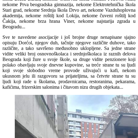
nekome Prva beogradska gimnazija, nekome Elektrotehnička škola
Stari grad, nekome Srednja škola Drvo art, nekome Vazduhoplovna
akademija, nekome roštilj kod Lokija, nekome čuveni roštilj kod
Čakija, nekome brza hrana Viner, nekome najstarija zgrada u
Beogradu...
Sve te navedene asocijacije i još brojne druge nenapisane sjajno
opisuju Dorćol, njegov duh, tačnije njegove različite duhove, tako
različite, a tako savršeno međusobno uklopljene. Sa jedne strane
vidite veliki broj osnovnoškolaca i srednjoškolaca iz raznih delova
Beograda koji žure u svoje škole, sa druge vidite penzionere koji
polako obavljaju svoje dnevne kupovine, sa treće strane tu su ljudi
koji svoje slobodno vreme provode uživajući u kafi, nekom
ukusnom jelu ili razgovoru sa prijateljima, sa četvrte strane tu su
ljudi koji rade u školama, prodavnicama, restoranima, pekarama,
kafićima, frizerskim salonima i čitavom nizu drugih objekata...