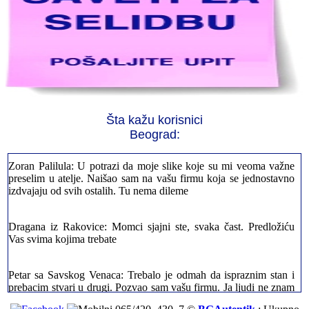
Jelena sa Čukarice: Mogu da pohvalim sve radnike u firmi jer su
stvarno profesionalni. Iselili su moje stvari veoma pažljivo
Milica iz Novog Beograda: Zahvaljujuću vašoj firmi. Istog dana
sam preselila sve stvari u moj novi stan. Hvala Vam puno
Šta kažu korisnici
Beograd:
Zoran Palilula: U potrazi da moje slike koje su mi veoma važne
preselim u atelje. Naišao sam na vašu firmu koja se jednostavno
izdvajaju od svih ostalih. Tu nema dileme
Dragana iz Rakovice: Momci sjajni ste, svaka čast. Predložiću
Vas svima kojima trebate
Petar sa Savskog Venaca: Trebalo je odmah da ispraznim stan i
prebacim stvari u drugi. Pozvao sam vašu firmu. Ja ljudi ne znam
šta bi radio sada da ne postojite, Hvala Vam
Dragan iz Stari Grad: Retko gde može da se nađe prava