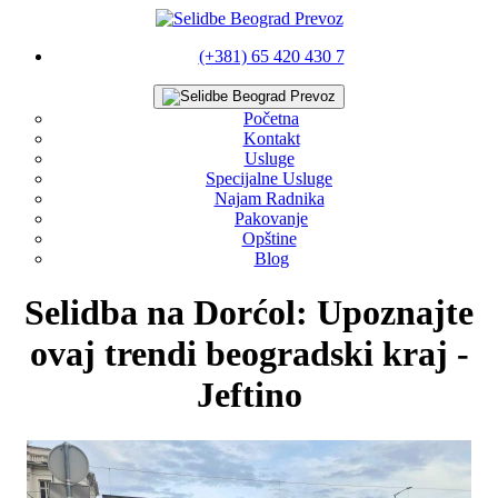
(+381) 65 420 430 7
Početna
Kontakt
Usluge
Specijalne Usluge
Najam Radnika
Pakovanje
Opštine
Blog
Selidba na Dorćol: Upoznajte
ovaj trendi beogradski kraj -
Jeftino