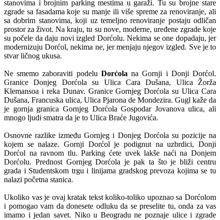
stanovima i brojnim parking mestima u garaži. Tu su brojne stare
zgrade sa fasadama koje su manje ili više spreme za renoviranje, ali
sa dobrim stanovima, koji uz temeljno renoviranje postaju odličan
prostor za život. Na kraju, tu su nove, moderne, uređene zgrade koje
su počele da daju novi izgled Dorćolu. Nekima se one dopadaju, jer
modernizuju Dorćol, nekima ne, jer menjaju njegov izgled. Sve je to
stvar ličnog ukusa.
Ne smemo zaboraviti podelu
Dorćola
na Gornji i Donji Dorćol.
Granice Donjeg Dorćola su Ulica Cara Dušana, Ulica Žorža
Klemansoa i reka Dunav. Granice Gornjeg Dorćola su Ulica Cara
Dušana, Francuska ulica, Ulica Pjarona de Mondezira. Gugl kaže da
je gornja granica Gornjeg Dorćola Gospodar Jovanova ulica, ali
mnogo ljudi smatra da je to Ulica Braće Jugovića.
Osnovne razlike između Gornjeg i Donjeg Dorćola su pozicije na
kojem se nalaze. Gornji Dorćol je podignut na uzbrdici, Donji
Dorćol na ravnom tlu. Parking ćete uvek lakše naći na Donjem
Dorćolu. Prednost Gornjeg Dorćola je pak ta što je bliži centru
grada i Studentskom trgu i linijama gradskog prevoza kojima se tu
nalazi početna stanica.
Ukoliko vas je ovaj kratak tekst koliko-toliko upoznao sa Dorćolom
i pomogao vam da donesete odluku da se preselite tu, onda za vas
imamo i jedan savet. Niko u Beogradu ne poznaje ulice i zgrade