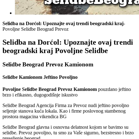
Selidba na Dorćol: Upoznajte ovaj trendi beogradski kraj
-
Povoljne Selidbe Beograd Prevoz
Selidba na Dorćol: Upoznajte ovaj trendi
beogradski kraj Povoljne Selidbe
Selidbe Beograd Prevoz Kamionom
Selidbe Kamionom Jeftino Povoljno
Povoljne Selidbe Beograd Prevoz Kamionom
pouzdano jeftino
brzo i efikasno, dugogodišnje iskustvo
Selidbe Beograd Agencija Firma za Prevoz nudi jeftino povoljno
seljenje stanova kuća lokala. Kao i firme poslovnog stambenog
prostora magacina vikendica BG
Selidbe Beograd glavna i osnovna delatnost kojom se bavimo su
selidbe. Prevoz povoljno, tu smo za Vaše sigurno, bezstresno i brzo
preseljenje beograd.