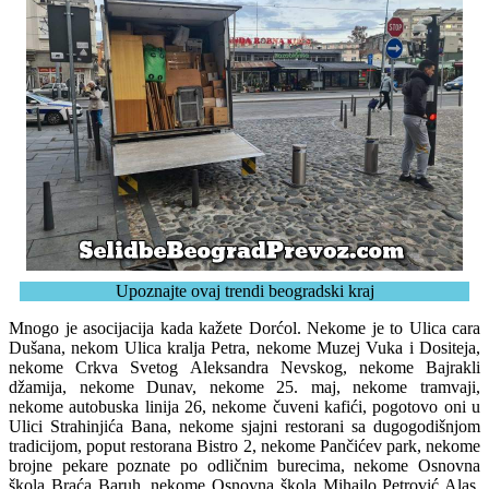
Upoznajte ovaj trendi beogradski kraj
Mnogo je asocijacija kada kažete Dorćol. Nekome je to Ulica cara
Dušana, nekom Ulica kralja Petra, nekome Muzej Vuka i Dositeja,
nekome Crkva Svetog Aleksandra Nevskog, nekome Bajrakli
džamija, nekome Dunav, nekome 25. maj, nekome tramvaji,
nekome autobuska linija 26, nekome čuveni kafići, pogotovo oni u
Ulici Strahinjića Bana, nekome sjajni restorani sa dugogodišnjom
tradicijom, poput restorana Bistro 2, nekome Pančićev park, nekome
brojne pekare poznate po odličnim burecima, nekome Osnovna
škola Braća Baruh, nekome Osnovna škola Mihailo Petrović Alas,