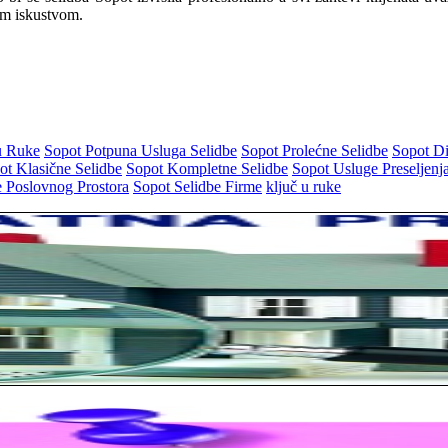
m iskustvom.
u Ruke
Sopot Potpuna Usluga Selidbe
Sopot Prolećne Selidbe
Sopot Di
ot Klasične Selidbe
Sopot Kompletne Selidbe
Sopot Usluge Preseljenj
e Poslovnog Prostora
Sopot Selidbe Firme
ključ u ruke