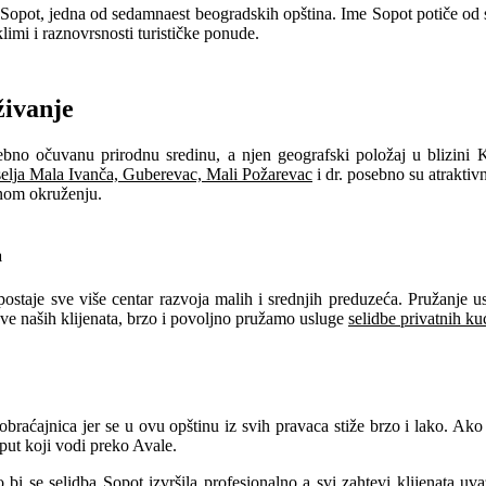
pot, jedna od sedamnaest beogradskih opština. Ime Sopot potiče od sl
limi i raznovrsnosti turističke ponude.
živanje
bno očuvanu prirodnu sredinu, a njen geografski položaj u blizini
selja Mala Ivanča, Guberevac, Mali Požarevac
i dr. posebno su atraktiv
dnom okruženju.
a
postaje sve više centar razvoja malih i srednjih preduzeća. Pružanje 
eve naših klijenata, brzo i povoljno pružamo usluge
selidbe privatnih ku
raćajnica jer se u ovu opštinu iz svih pravaca stiže brzo i lako. Ako od
put koji vodi preko Avale.
i se selidba Sopot izvršila profesionalno a svi zahtevi klijenata uva