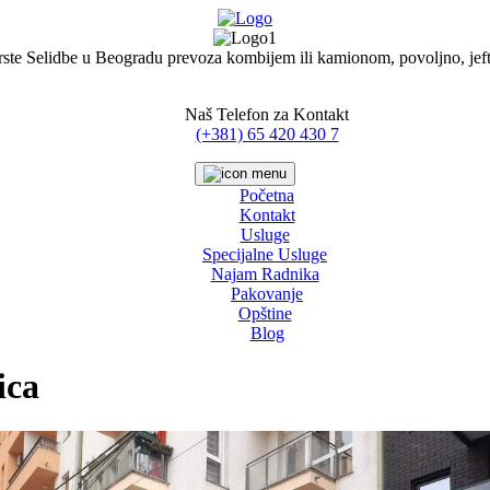
rste Selidbe u Beogradu prevoza kombijem ili kamionom, povoljno, jefti
Naš Telefon za Kontakt
(+381) 65 420 430 7
Početna
Kontakt
Usluge
Specijalne Usluge
Najam Radnika
Pakovanje
Opštine
Blog
ica