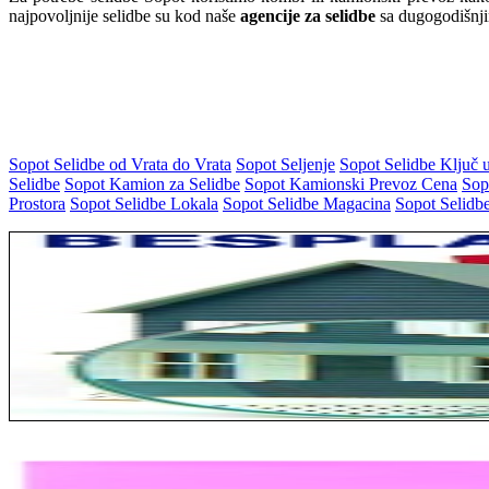
najpovoljnije selidbe su kod naše
agencije za selidbe
sa dugogodišnji
Sopot Selidbe od Vrata do Vrata
Sopot Seljenje
Sopot Selidbe Ključ 
Selidbe
Sopot Kamion za Selidbe
Sopot Kamionski Prevoz Cena
Sop
Prostora
Sopot Selidbe Lokala
Sopot Selidbe Magacina
Sopot Selidb