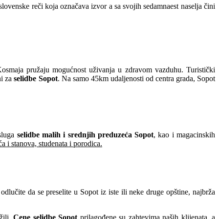
ovenske reči koja označava izvor a sa svojih sedamnaest naselja čini
 Kosmaja pružaju mogućnost uživanja u zdravom vazduhu. Turistički
ni za
selidbe Sopot
. Na samo 45km udaljenosti od centra grada, Sopot
usluga
selidbe malih i srednjih preduzeća Sopot
, kao i magacinskih
ća i stanova, studenata i porodica.
lučite da se preselite u Sopot iz iste ili neke druge opštine, najbrža
žili.
Cene selidbe Sopot
prilagođene su zahtevima naših klijenata, a