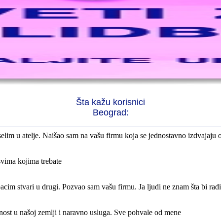
rno profesionalni. Iselili su moje stvari veoma pažljivo
 preselila sve stvari u moj novi stan. Hvala Vam puno
Šta kažu korisnici
Beograd:
elim u atelje. Naišao sam na vašu firmu koja se jednostavno izdvajaju 
svima kojima trebate
cim stvari u drugi. Pozvao sam vašu firmu. Ja ljudi ne znam šta bi rad
nost u našoj zemlji i naravno usluga. Sve pohvale od mene