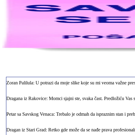
Jelena sa Čukarice: Mogu da pohvalim sve radnike u firmi jer su stva
Milica iz Novog Beograda: Zahvaljujuću vašoj firmi. Istog dana sam
Zoran Palilula: U potrazi da moje slike koje su mi veoma važne pres
Dragana iz Rakovice: Momci sjajni ste, svaka čast. Predložiću Vas 
Petar sa Savskog Venaca: Trebalo je odmah da ispraznim stan i preba
Dragan iz Stari Grad: Retko gde može da se nađe prava profesional