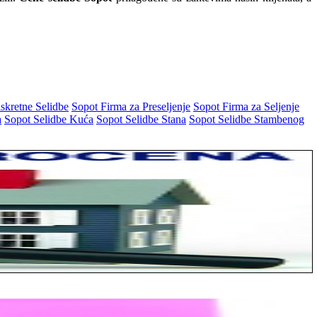
skretne Selidbe
Sopot Firma za Preseljenje
Sopot Firma za Seljenje
a
Sopot Selidbe Kuća
Sopot Selidbe Stana
Sopot Selidbe Stambenog