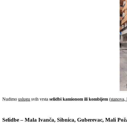
Nudimo
uslugu
svih vrsta
selidbi kamionom ili kombijem
(
stanova, 
Selidbe – Mala Ivanča, Sibnica, Guberevac, Mali Pož