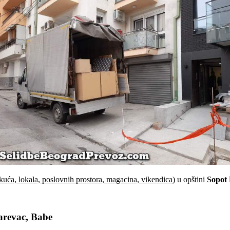
kuća, lokala, poslovnih prostora, magacina, vikendica
) u opštini
Sopot
arevac, Babe