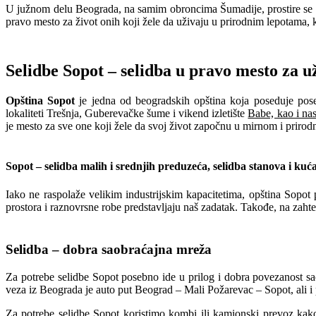
U južnom delu Beograda, na samim obroncima Šumadije, prostire se So
pravo mesto za život onih koji žele da uživaju u prirodnim lepotama, k
Selidbe Sopot – selidba u pravo mesto za u
Opština Sopot
je jedna od beogradskih opština koja poseduje pose
lokaliteti Trešnja, Guberevačke šume i vikend izletište
Babe, kao i na
je mesto za sve one koji žele da svoj život započnu u mirnom i priro
Sopot – selidba malih i srednjih preduzeća, selidba stanova i kuć
Iako ne raspolaže velikim industrijskim kapacitetima, opština Sopot 
prostora i raznovrsne robe predstavljaju naš zadatak. Takođe, na zaht
Selidba – dobra saobraćajna mreža
Za potrebe selidbe Sopot posebno ide u prilog i dobra povezanost saob
veza iz Beograda je auto put Beograd – Mali Požarevac – Sopot, ali i 
Za potrebe selidbe Sopot koristimo kombi ili kamionski prevoz kako b