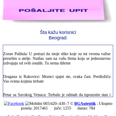
Jelena sa Čukarice: Mogu da pohvalim sve radnike u firmi jer su
stvarno profesionalni. Iselili su moje stvari veoma pažljivo
Milica iz Novog Beograda: Zahvaljujuću vašoj firmi. Istog dana
sam preselila sve stvari u moj novi stan. Hvala Vam puno
Šta kažu korisnici
Beograd:
Zoran Palilula: U potrazi da moje slike koje su mi veoma važne
preselim u atelje. Naišao sam na vašu firmu koja se jednostavno
izdvajaju od svih ostalih. Tu nema dileme
Dragana iz Rakovice: Momci sjajni ste, svaka čast. Predložiću
Vas svima kojima trebate
Petar sa Savskog Venaca: Trebalo je odmah da ispraznim stan i
prebacim stvari u drugi. Pozvao sam vašu firmu. Ja ljudi ne znam
šta bi radio sada da ne postojite, Hvala Vam
065/420–430–7 ©
BGAutentik
; Ukupno
poseta: 2017461 juče: 1255 danas: 784
Dragan iz Stari Grad: Retko gde može da se nađe prava
profesionalnost u našoj zemlji i naravno usluga. Sve pohvale od