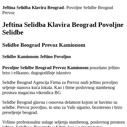
Jeftina Selidba Klavira Beograd
- Povoljne Selidbe Beograd
Prevoz
Jeftina Selidba Klavira Beograd Povoljne
Selidbe
Selidbe Beograd Prevoz Kamionom
Selidbe Kamionom Jeftino Povoljno
Povoljne Selidbe Beograd Prevoz Kamionom
pouzdano jeftino
brzo i efikasno, dugogodišnje iskustvo
Selidbe Beograd Agencija Firma za Prevoz nudi jeftino povoljno
seljenje stanova kuća lokala. Kao i firme poslovnog stambenog
prostora magacina vikendica BG
Selidbe Beograd glavna i osnovna delatnost kojom se bavimo su
selidbe. Prevoz povoljno, tu smo za Vaše sigurno, bezstresno i brzo
preseljenje beograd.
Vršimo profesionalne usluge seljenja stambenog, poslovnog prostora