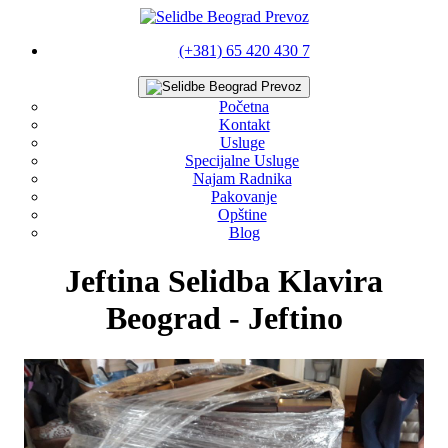
(+381) 65 420 430 7
Početna
Kontakt
Usluge
Specijalne Usluge
Najam Radnika
Pakovanje
Opštine
Blog
Jeftina Selidba Klavira
Beograd - Jeftino