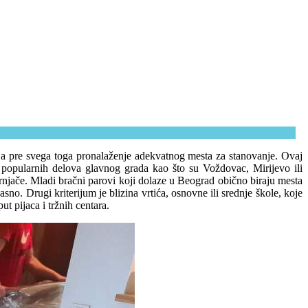
, a pre svega toga pronalaženje adekvatnog mesta za stanovanje. Ovaj
o popularnih delova glavnog grada kao što su Voždovac, Mirijevo ili
jače. Mladi bračni parovi koji dolaze u Beograd obično biraju mesta
o. Drugi kriterijum je blizina vrtića, osnovne ili srednje škole, koje
t pijaca i tržnih centara.