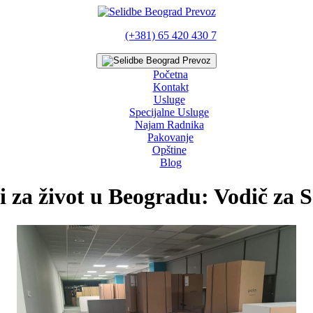
(+381) 65 420 430 7
Početna
Kontakt
Usluge
Specijalne Usluge
Najam Radnika
Pakovanje
Opštine
Blog
i za život u Beogradu: Vodič za S