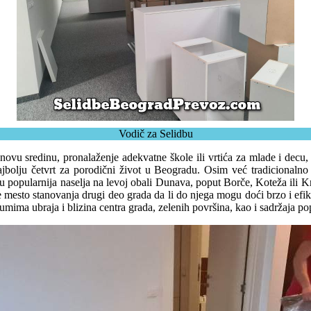
Vodič za Selidbu
novu sredinu, pronalaženje adekvatne škole ili vrtića za mlade i decu
ajbolju četvrt za porodični život u Beogradu. Osim već tradicionaln
opularnija naselja na levoj obali Dunava, poput Borče, Koteža ili Krn
mesto stanovanja drugi deo grada da li do njega mogu doći brzo i efikasn
ima ubraja i blizina centra grada, zelenih površina, kao i sadržaja popu