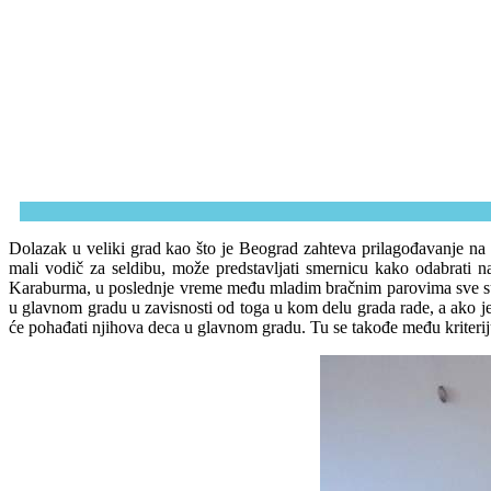
Dolazak u veliki grad kao što je Beograd zahteva prilagođavanje na 
mali vodič za seldibu, može predstavljati smernicu kako odabrati n
Karaburma, u poslednje vreme među mladim bračnim parovima sve su p
u glavnom gradu u zavisnosti od toga u kom delu grada rade, a ako je 
će pohađati njihova deca u glavnom gradu. Tu se takođe među kriterijum