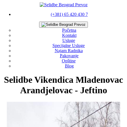
(+381) 65 420 430 7
Početna
Kontakt
Usluge
Specijalne Usluge
Najam Radnika
Pakovanje
Opštine
Blog
Selidbe Vikendica Mladenovac
Arandjelovac - Jeftino