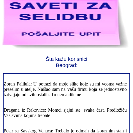
Jelena sa Čukarice: Mogu da pohvalim sve radnike u firmi jer su
stvarno profesionalni. Iselili su moje stvari veoma pažljivo
Milica iz Novog Beograda: Zahvaljujuću vašoj firmi. Istog dana
sam preselila sve stvari u moj novi stan. Hvala Vam puno
Šta kažu korisnici
Beograd:
Zoran Palilula: U potrazi da moje slike koje su mi veoma važne
preselim u atelje. Naišao sam na vašu firmu koja se jednostavno
izdvajaju od svih ostalih. Tu nema dileme
Dragana iz Rakovice: Momci sjajni ste, svaka čast. Predložiću
Vas svima kojima trebate
Petar sa Savskog Venaca: Trebalo je odmah da ispraznim stan i
prebacim stvari u drugi. Pozvao sam vašu firmu. Ja ljudi ne znam
šta bi radio sada da ne postojite, Hvala Vam