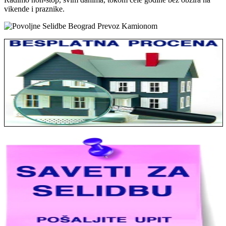
vikende i praznike.
Jelena sa Čukarice: Mogu da pohvalim sve radnike u firmi jer su