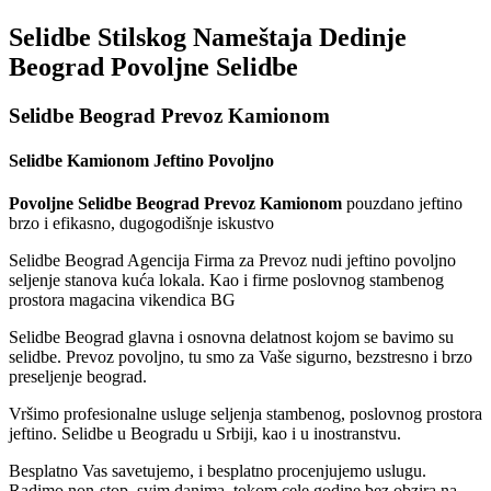
Selidbe Stilskog Nameštaja Dedinje
Beograd Povoljne Selidbe
Selidbe Beograd Prevoz Kamionom
Selidbe Kamionom Jeftino Povoljno
Povoljne Selidbe Beograd Prevoz Kamionom
pouzdano jeftino
brzo i efikasno, dugogodišnje iskustvo
Selidbe Beograd Agencija Firma za Prevoz nudi jeftino povoljno
seljenje stanova kuća lokala. Kao i firme poslovnog stambenog
prostora magacina vikendica BG
Selidbe Beograd glavna i osnovna delatnost kojom se bavimo su
selidbe. Prevoz povoljno, tu smo za Vaše sigurno, bezstresno i brzo
preseljenje beograd.
Vršimo profesionalne usluge seljenja stambenog, poslovnog prostora
jeftino. Selidbe u Beogradu u Srbiji, kao i u inostranstvu.
Besplatno Vas savetujemo, i besplatno procenjujemo uslugu.
Radimo non-stop, svim danima, tokom cele godine bez obzira na