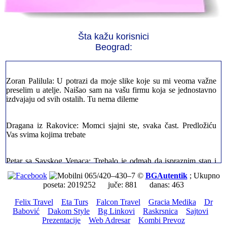
stvarno profesionalni. Iselili su moje stvari veoma pažljivo
Milica iz Novog Beograda: Zahvaljujuću vašoj firmi. Istog dana
Šta kažu korisnici
sam preselila sve stvari u moj novi stan. Hvala Vam puno
Beograd:
Zoran Palilula: U potrazi da moje slike koje su mi veoma važne
preselim u atelje. Naišao sam na vašu firmu koja se jednostavno
izdvajaju od svih ostalih. Tu nema dileme
Dragana iz Rakovice: Momci sjajni ste, svaka čast. Predložiću
Vas svima kojima trebate
Petar sa Savskog Venaca: Trebalo je odmah da ispraznim stan i
prebacim stvari u drugi. Pozvao sam vašu firmu. Ja ljudi ne znam
šta bi radio sada da ne postojite, Hvala Vam
065/420–430–7 ©
BGAutentik
; Ukupno
poseta: 2019252 juče: 881 danas: 463
Dragan iz Stari Grad: Retko gde može da se nađe prava
Felix Travel
Eta Turs
Falcon Travel
Gracia Medika
Dr
profesionalnost u našoj zemlji i naravno usluga. Sve pohvale od
Babović
Dakom Style
Bg Linkovi
Raskrsnica
Sajtovi
mene
Prezentacije
Web Adresar
Kombi Prevoz