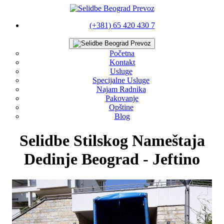
(+381) 65 420 430 7
Početna
Kontakt
Usluge
Specijalne Usluge
Najam Radnika
Pakovanje
Opštine
Blog
Selidbe Stilskog Nameštaja
Dedinje Beograd - Jeftino