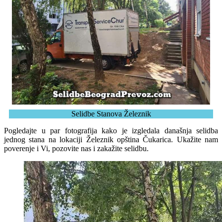
Selidbe Stanova Železnik
Pogledajte u par fotografija kako je izgledala današnja selidba
jednog stana na lokaciji Železnik opština Čukarica. Ukažite nam
poverenje i Vi, pozovite nas i zakažite selidbu.