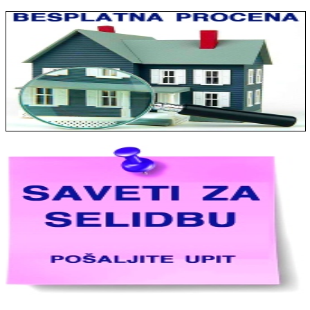
Jelena sa Čukarice: Mogu da pohvalim sve radnike u firmi jer su
stvarno profesionalni. Iselili su moje stvari veoma pažljivo