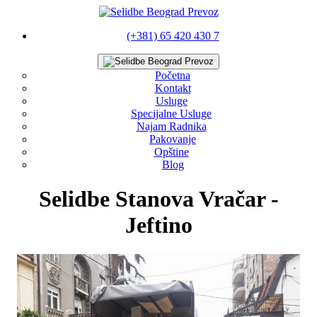
(+381) 65 420 430 7
Početna
Kontakt
Usluge
Specijalne Usluge
Najam Radnika
Pakovanje
Opštine
Blog
Selidbe Stanova Vračar -
Jeftino