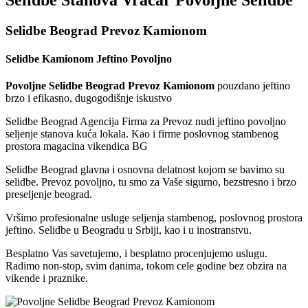
Selidbe Beograd Prevoz Kamionom
Selidbe Kamionom Jeftino Povoljno
Povoljne Selidbe Beograd Prevoz Kamionom
pouzdano jeftino
brzo i efikasno, dugogodišnje iskustvo
Selidbe Beograd Agencija Firma za Prevoz nudi jeftino povoljno
seljenje stanova kuća lokala. Kao i firme poslovnog stambenog
prostora magacina vikendica BG
Selidbe Beograd glavna i osnovna delatnost kojom se bavimo su
selidbe. Prevoz povoljno, tu smo za Vaše sigurno, bezstresno i brzo
preseljenje beograd.
Vršimo profesionalne usluge seljenja stambenog, poslovnog prostora
jeftino. Selidbe u Beogradu u Srbiji, kao i u inostranstvu.
Besplatno Vas savetujemo, i besplatno procenjujemo uslugu.
Radimo non-stop, svim danima, tokom cele godine bez obzira na
vikende i praznike.