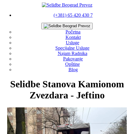
(+381) 65 420 430 7
Početna
Kontakt
Usluge
Specijalne Usluge
Najam Radnika
Pakovanje
Opštine
Blog
Selidbe Stanova Kamionom
Zvezdara - Jeftino