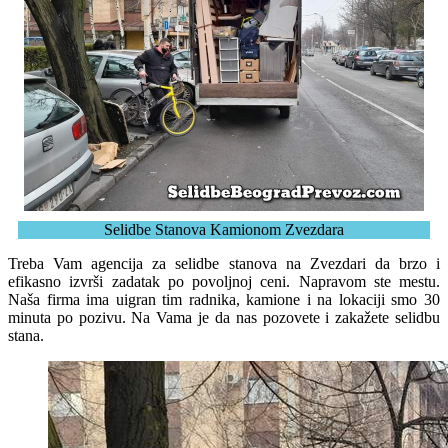
Selidbe Stanova Kamionom Zvezdara
Treba Vam agencija za selidbe stanova na Zvezdari da brzo i
efikasno izvrši zadatak po povoljnoj ceni. Napravom ste mestu.
Naša firma ima uigran tim radnika, kamione i na lokaciji smo 30
minuta po pozivu. Na Vama je da nas pozovete i zakažete selidbu
stana.