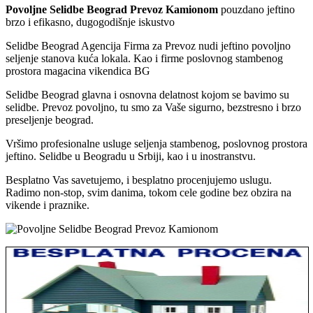
Povoljne Selidbe Beograd Prevoz Kamionom
pouzdano jeftino
brzo i efikasno, dugogodišnje iskustvo
Selidbe Beograd Agencija Firma za Prevoz nudi jeftino povoljno
seljenje stanova kuća lokala. Kao i firme poslovnog stambenog
prostora magacina vikendica BG
Selidbe Beograd glavna i osnovna delatnost kojom se bavimo su
selidbe. Prevoz povoljno, tu smo za Vaše sigurno, bezstresno i brzo
preseljenje beograd.
Vršimo profesionalne usluge seljenja stambenog, poslovnog prostora
jeftino. Selidbe u Beogradu u Srbiji, kao i u inostranstvu.
Besplatno Vas savetujemo, i besplatno procenjujemo uslugu.
Radimo non-stop, svim danima, tokom cele godine bez obzira na
vikende i praznike.