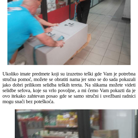
Ukoliko imate predmete koji su izuzetno teški gde Vam je potrebna
stručna pomoć, možete se obratiti nama jer smo se do sada pokazali
jako dobri prilikom selidba teških tereta. Na slikama možete videti
selidbe sefova, koje su vrlo povoljne, a mi ćemo Vam pokazti da je
ovo itekako zahtevan posao gde se samo stručni i uvežbani radnici
mogu snaći bez poteškoća.