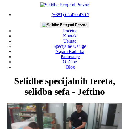
(+381) 65 420 430 7
Početna
Kontakt
Usluge
Specijalne Usluge
Najam Radnika
Pakovanje
Opštine
Blog
Selidbe specijalnih tereta,
selidba sefa - Jeftino