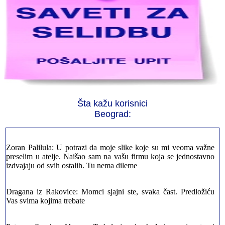
Jelena sa Čukarice: Mogu da pohvalim sve radnike u firmi jer su
stvarno profesionalni. Iselili su moje stvari veoma pažljivo
Milica iz Novog Beograda: Zahvaljujuću vašoj firmi. Istog dana
Šta kažu korisnici
sam preselila sve stvari u moj novi stan. Hvala Vam puno
Beograd:
Zoran Palilula: U potrazi da moje slike koje su mi veoma važne
preselim u atelje. Naišao sam na vašu firmu koja se jednostavno
izdvajaju od svih ostalih. Tu nema dileme
Dragana iz Rakovice: Momci sjajni ste, svaka čast. Predložiću
Vas svima kojima trebate
Petar sa Savskog Venaca: Trebalo je odmah da ispraznim stan i
prebacim stvari u drugi. Pozvao sam vašu firmu. Ja ljudi ne znam