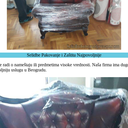
Selidbe Pakovanje i Zaštita Najpovoljnije
se radi o nameštaju ili predmetima visoke vrednosti. Naša firma ima dug
oljniju uslugu u Beogradu.