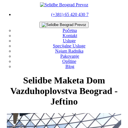
(+381) 65 420 430 7
Početna
Kontakt
Usluge
Specijalne Usluge
Najam Radnika
Pakovanje
Opštine
Blog
Selidbe Maketa Dom
Vazduhoplovstva Beograd -
Jeftino