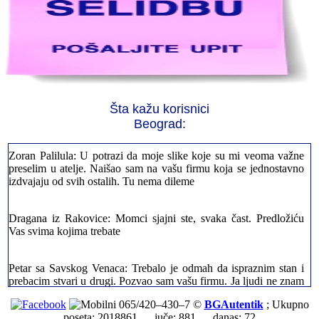
Jelena sa Čukarice: Mogu da pohvalim sve radnike u firmi jer su
stvarno profesionalni. Iselili su moje stvari veoma pažljivo
Milica iz Novog Beograda: Zahvaljujuću vašoj firmi. Istog dana
sam preselila sve stvari u moj novi stan. Hvala Vam puno
Šta kažu korisnici
Zoran Palilula: U potrazi da moje slike koje su mi veoma važne
Beograd:
preselim u atelje. Naišao sam na vašu firmu koja se jednostavno
izdvajaju od svih ostalih. Tu nema dileme
Dragana iz Rakovice: Momci sjajni ste, svaka čast. Predložiću
Vas svima kojima trebate
Petar sa Savskog Venaca: Trebalo je odmah da ispraznim stan i
prebacim stvari u drugi. Pozvao sam vašu firmu. Ja ljudi ne znam
šta bi radio sada da ne postojite, Hvala Vam
Dragan iz Stari Grad: Retko gde može da se nađe prava
065/420–430–7 ©
BGAutentik
; Ukupno
profesionalnost u našoj zemlji i naravno usluga. Sve pohvale od
poseta: 2018861 juče: 881 danas: 72