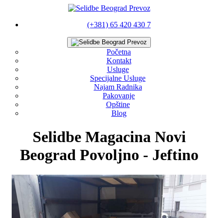
(+381) 65 420 430 7
Početna
Kontakt
Usluge
Specijalne Usluge
Najam Radnika
Pakovanje
Opštine
Blog
Selidbe Magacina Novi
Beograd Povoljno - Jeftino