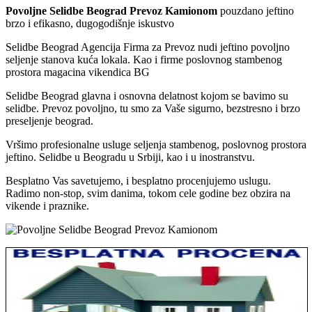
Povoljne Selidbe Beograd Prevoz Kamionom
pouzdano jeftino
brzo i efikasno, dugogodišnje iskustvo
Selidbe Beograd Agencija Firma za Prevoz nudi jeftino povoljno
seljenje stanova kuća lokala. Kao i firme poslovnog stambenog
prostora magacina vikendica BG
Selidbe Beograd glavna i osnovna delatnost kojom se bavimo su
selidbe. Prevoz povoljno, tu smo za Vaše sigurno, bezstresno i brzo
preseljenje beograd.
Vršimo profesionalne usluge seljenja stambenog, poslovnog prostora
jeftino. Selidbe u Beogradu u Srbiji, kao i u inostranstvu.
Besplatno Vas savetujemo, i besplatno procenjujemo uslugu.
Radimo non-stop, svim danima, tokom cele godine bez obzira na
vikende i praznike.