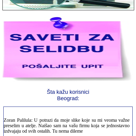
Jelena sa Čukarice: Mogu da pohvalim sve radnike u firmi jer su
stvarno profesionalni. Iselili su moje stvari veoma pažljivo
Šta kažu korisnici
Milica iz Novog Beograda: Zahvaljujuću vašoj firmi. Istog dana
sam preselila sve stvari u moj novi stan. Hvala Vam puno
Beograd:
Zoran Palilula: U potrazi da moje slike koje su mi veoma važne
preselim u atelje. Naišao sam na vašu firmu koja se jednostavno
izdvajaju od svih ostalih. Tu nema dileme