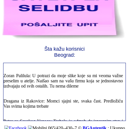
Jelena sa Čukarice: Mogu da pohvalim sve radnike u firmi jer su
stvarno profesionalni. Iselili su moje stvari veoma pažljivo
Šta kažu korisnici
Milica iz Novog Beograda: Zahvaljujuću vašoj firmi. Istog dana
sam preselila sve stvari u moj novi stan. Hvala Vam puno
Beograd:
Zoran Palilula: U potrazi da moje slike koje su mi veoma važne
preselim u atelje. Naišao sam na vašu firmu koja se jednostavno
izdvajaju od svih ostalih. Tu nema dileme
Dragana iz Rakovice: Momci sjajni ste, svaka čast. Predložiću
Vas svima kojima trebate
Petar sa Savskog Venaca: Trebalo je odmah da ispraznim stan i
prebacim stvari u drugi. Pozvao sam vašu firmu. Ja ljudi ne znam
šta bi radio sada da ne postojite, Hvala Vam
065/420–430–7 ©
BGAutentik
; Ukupno