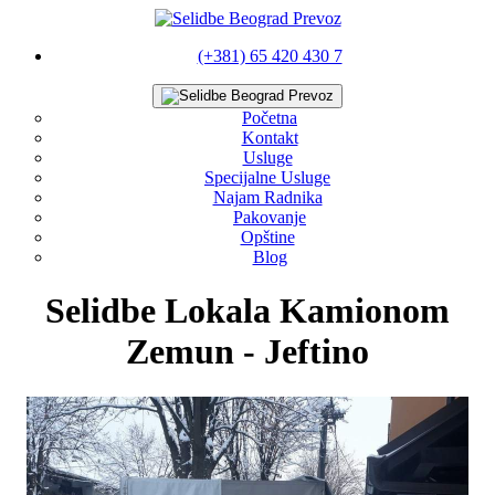
(+381) 65 420 430 7
Početna
Kontakt
Usluge
Specijalne Usluge
Najam Radnika
Pakovanje
Opštine
Blog
Selidbe Lokala Kamionom
Zemun - Jeftino