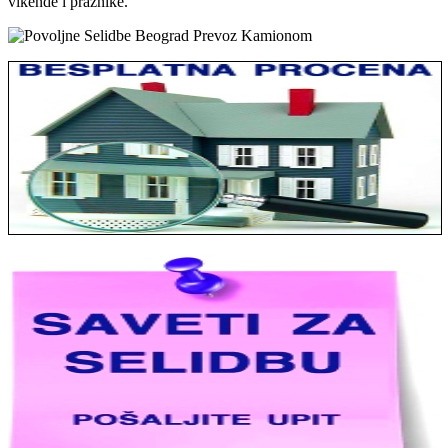
vikende i praznike.
Jelena sa Čukarice: Mogu da pohvalim sve radnike u firmi jer su