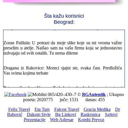
stvarno profesionalni. Iselili su moje stvari veoma pažljivo
Šta kažu korisnici
Milica iz Novog Beograda: Zahvaljujuću vašoj firmi. Istog dana
Beograd:
sam preselila sve stvari u moj novi stan. Hvala Vam puno
Zoran Palilula: U potrazi da moje slike koje su mi veoma važne
preselim u atelje. Naišao sam na vašu firmu koja se jednostavno
izdvajaju od svih ostalih. Tu nema dileme
Dragana iz Rakovice: Momci sjajni ste, svaka čast. Predložiću
Vas svima kojima trebate
Petar sa Savskog Venaca: Trebalo je odmah da ispraznim stan i
prebacim stvari u drugi. Pozvao sam vašu firmu. Ja ljudi ne znam
šta bi radio sada da ne postojite, Hvala Vam
065/420–430–7 ©
BGAutentik
; Ukupno
poseta: 2020775 juče: 1531 danas: 455
Dragan iz Stari Grad: Retko gde može da se nađe prava
Felix Travel
Eta Turs
Falcon Travel
Gracia Medika
Dr
profesionalnost u našoj zemlji i naravno usluga. Sve pohvale od
Babović
Dakom Style
Bg Linkovi
Raskrsnica
Sajtovi
mene
Prezentacije
Web Adresar
Kombi Prevoz