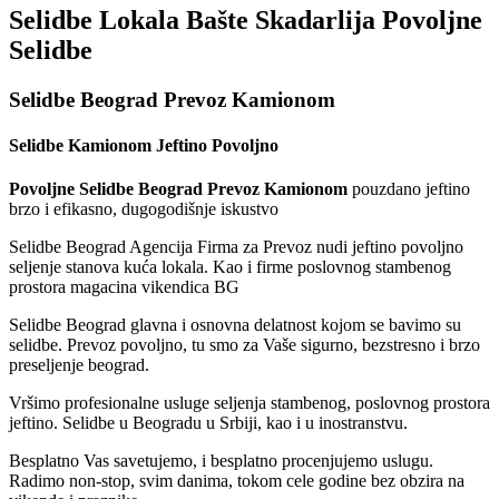
Selidbe Lokala Bašte Skadarlija Povoljne
Selidbe
Selidbe Beograd Prevoz Kamionom
Selidbe Kamionom Jeftino Povoljno
Povoljne Selidbe Beograd Prevoz Kamionom
pouzdano jeftino
brzo i efikasno, dugogodišnje iskustvo
Selidbe Beograd Agencija Firma za Prevoz nudi jeftino povoljno
seljenje stanova kuća lokala. Kao i firme poslovnog stambenog
prostora magacina vikendica BG
Selidbe Beograd glavna i osnovna delatnost kojom se bavimo su
selidbe. Prevoz povoljno, tu smo za Vaše sigurno, bezstresno i brzo
preseljenje beograd.
Vršimo profesionalne usluge seljenja stambenog, poslovnog prostora
jeftino. Selidbe u Beogradu u Srbiji, kao i u inostranstvu.
Besplatno Vas savetujemo, i besplatno procenjujemo uslugu.
Radimo non-stop, svim danima, tokom cele godine bez obzira na