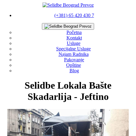
(+381) 65 420 430 7
Početna
Kontakt
Usluge
Specijalne Usluge
Najam Radnika
Pakovanje
Opštine
Blog
Selidbe Lokala Bašte
Skadarlija - Jeftino