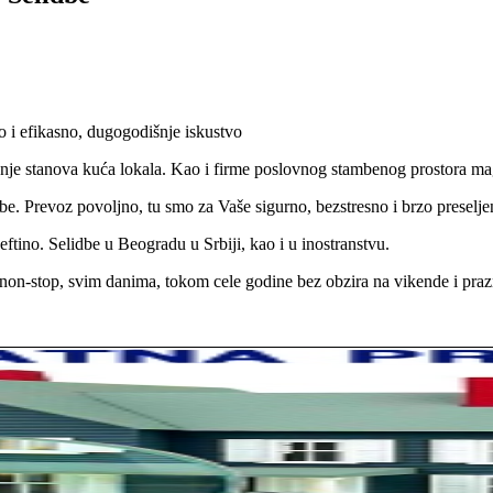
 i efikasno, dugogodišnje iskustvo
jenje stanova kuća lokala. Kao i firme poslovnog stambenog prostora 
e. Prevoz povoljno, tu smo za Vaše sigurno, bezstresno i brzo preselje
ftino. Selidbe u Beogradu u Srbiji, kao i u inostranstvu.
on-stop, svim danima, tokom cele godine bez obzira na vikende i praz