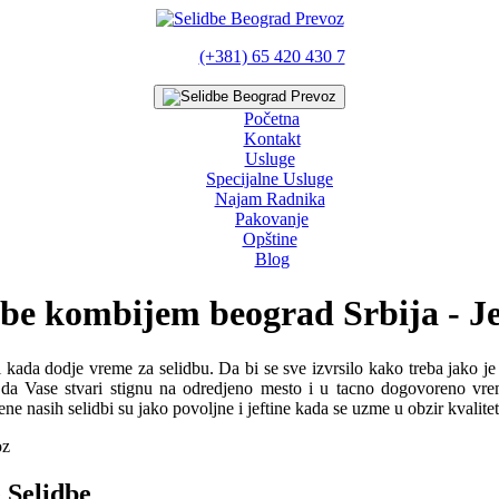
(+381) 65 420 430 7
Početna
Kontakt
Usluge
Specijalne Usluge
Najam Radnika
Pakovanje
Opštine
Blog
dbe kombijem beograd Srbija - Je
 kada dodje vreme za selidbu. Da bi se sve izvrsilo kako treba jako je 
in da Vase stvari stignu na odredjeno mesto i u tacno dogovoreno v
 nasih selidbi su jako povoljne i jeftine kada se uzme u obzir kvalite
oz
 Selidbe