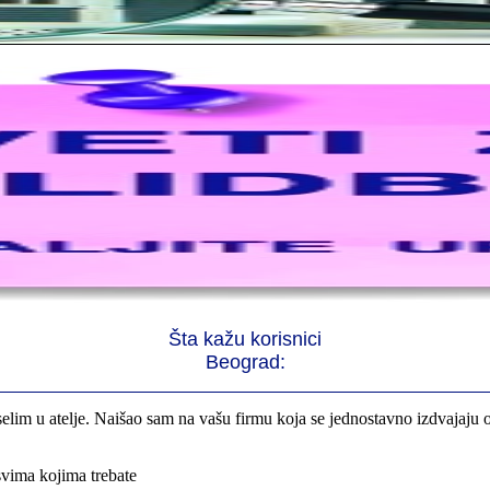
rno profesionalni. Iselili su moje stvari veoma pažljivo
Šta kažu korisnici
 preselila sve stvari u moj novi stan. Hvala Vam puno
Beograd:
elim u atelje. Naišao sam na vašu firmu koja se jednostavno izdvajaju 
svima kojima trebate