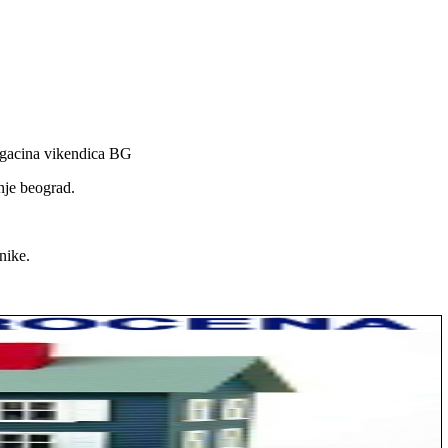
magacina vikendica BG
nje beograd.
nike.