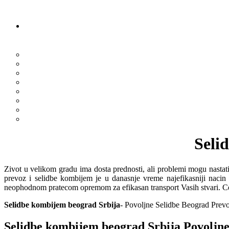
Seli
Zivot u velikom gradu ima dosta prednosti, ali problemi mogu nastati
prevoz i selidbe kombijem je u danasnje vreme najefikasniji nac
neophodnom pratecom opremom za efikasan transport Vasih stvari. Cene
Selidbe kombijem beograd Srbija
- Povoljne Selidbe Beograd Prev
Selidbe kombijem beograd Srbija Povoljne