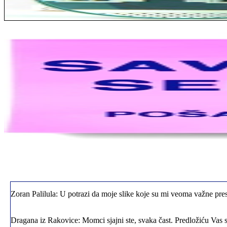
Jelena sa Čukarice: Mogu da pohvalim sve radnike u firmi jer su stva
Milica iz Novog Beograda: Zahvaljujuću vašoj firmi. Istog dana sam
Zoran Palilula: U potrazi da moje slike koje su mi veoma važne pres
Dragana iz Rakovice: Momci sjajni ste, svaka čast. Predložiću Vas 