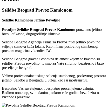
Selidbe Beograd Prevoz Kamionom
Selidbe Kamionom Jeftino Povoljno
Povoljne Selidbe Beograd Prevoz Kamionom
pouzdano jeftino
brzo i efikasno, dugogodišnje iskustvo
Selidbe Beograd Agencija Firma za Prevoz nudi jeftino povoljno
seljenje stanova kuća lokala. Kao i firme poslovnog stambenog
prostora magacina vikendica BG
Selidbe Beograd glavna i osnovna delatnost kojom se bavimo su
selidbe. Prevoz povoljno, tu smo za Vaše sigurno, bezstresno i brzo
preseljenje beograd.
Vršimo profesionalne usluge seljenja stambenog, poslovnog prostora
jeftino. Selidbe u Beogradu u Srbiji, kao i u inostranstvu.
Besplatno Vas savetujemo, i besplatno procenjujemo uslugu.
Radimo non-stop, svim danima, tokom cele godine bez obzira na
vikende i praznike.