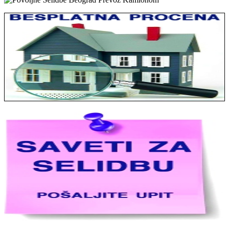
Jelena sa Čukarice: Mogu da pohvalim sve radnike u firmi jer su
stvarno profesionalni. Iselili su moje stvari veoma pažljivo