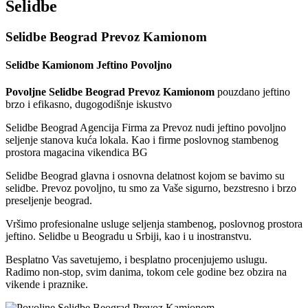
Selidbe
Selidbe Beograd Prevoz Kamionom
Selidbe Kamionom Jeftino Povoljno
Povoljne Selidbe Beograd Prevoz Kamionom
pouzdano jeftino
brzo i efikasno, dugogodišnje iskustvo
Selidbe Beograd Agencija Firma za Prevoz nudi jeftino povoljno
seljenje stanova kuća lokala. Kao i firme poslovnog stambenog
prostora magacina vikendica BG
Selidbe Beograd glavna i osnovna delatnost kojom se bavimo su
selidbe. Prevoz povoljno, tu smo za Vaše sigurno, bezstresno i brzo
preseljenje beograd.
Vršimo profesionalne usluge seljenja stambenog, poslovnog prostora
jeftino. Selidbe u Beogradu u Srbiji, kao i u inostranstvu.
Besplatno Vas savetujemo, i besplatno procenjujemo uslugu.
Radimo non-stop, svim danima, tokom cele godine bez obzira na
vikende i praznike.