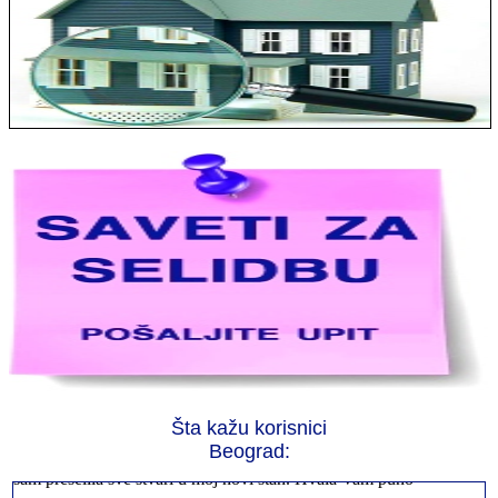
Jelena sa Čukarice: Mogu da pohvalim sve radnike u firmi jer su
stvarno profesionalni. Iselili su moje stvari veoma pažljivo
Šta kažu korisnici
Milica iz Novog Beograda: Zahvaljujuću vašoj firmi. Istog dana
Beograd:
sam preselila sve stvari u moj novi stan. Hvala Vam puno