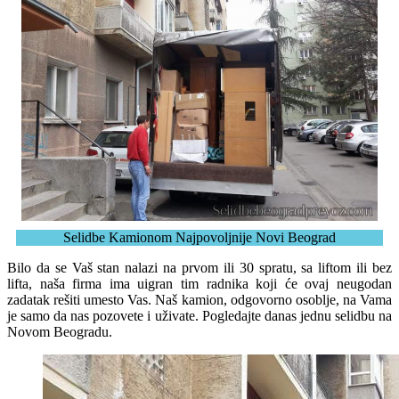
Selidbe Kamionom Najpovoljnije Novi Beograd
Bilo da se Vaš stan nalazi na prvom ili 30 spratu, sa liftom ili bez
lifta, naša firma ima uigran tim radnika koji će ovaj neugodan
zadatak rešiti umesto Vas. Naš kamion, odgovorno osoblje, na Vama
je samo da nas pozovete i uživate. Pogledajte danas jednu selidbu na
Novom Beogradu.