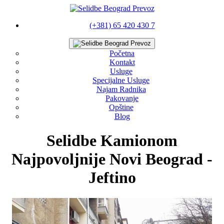
(+381) 65 420 430 7
Početna
Kontakt
Usluge
Specijalne Usluge
Najam Radnika
Pakovanje
Opštine
Blog
Selidbe Kamionom
Najpovoljnije Novi Beograd -
Jeftino