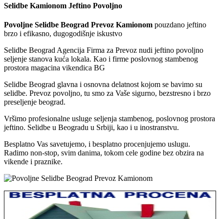
Selidbe Kamionom Jeftino Povoljno
Povoljne Selidbe Beograd Prevoz Kamionom
pouzdano jeftino
brzo i efikasno, dugogodišnje iskustvo
Selidbe Beograd Agencija Firma za Prevoz nudi jeftino povoljno
seljenje stanova kuća lokala. Kao i firme poslovnog stambenog
prostora magacina vikendica BG
Selidbe Beograd glavna i osnovna delatnost kojom se bavimo su
selidbe. Prevoz povoljno, tu smo za Vaše sigurno, bezstresno i brzo
preseljenje beograd.
Vršimo profesionalne usluge seljenja stambenog, poslovnog prostora
jeftino. Selidbe u Beogradu u Srbiji, kao i u inostranstvu.
Besplatno Vas savetujemo, i besplatno procenjujemo uslugu.
Radimo non-stop, svim danima, tokom cele godine bez obzira na
vikende i praznike.