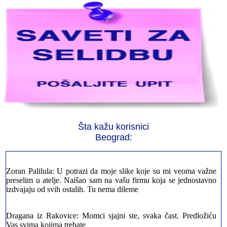
Jelena sa Čukarice: Mogu da pohvalim sve radnike u firmi jer su
stvarno profesionalni. Iselili su moje stvari veoma pažljivo
Milica iz Novog Beograda: Zahvaljujuću vašoj firmi. Istog dana
Šta kažu korisnici
sam preselila sve stvari u moj novi stan. Hvala Vam puno
Beograd:
Zoran Palilula: U potrazi da moje slike koje su mi veoma važne
preselim u atelje. Naišao sam na vašu firmu koja se jednostavno
izdvajaju od svih ostalih. Tu nema dileme
Dragana iz Rakovice: Momci sjajni ste, svaka čast. Predložiću
Vas svima kojima trebate