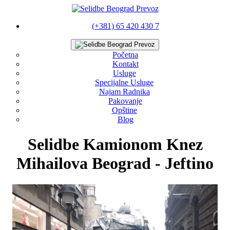
(+381) 65 420 430 7
Početna
Kontakt
Usluge
Specijalne Usluge
Najam Radnika
Pakovanje
Opštine
Blog
Selidbe Kamionom Knez
Mihailova Beograd - Jeftino