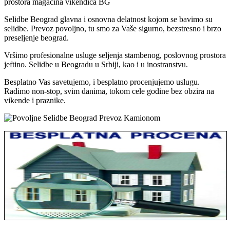
prostora magacina vikendica BG
Selidbe Beograd glavna i osnovna delatnost kojom se bavimo su
selidbe. Prevoz povoljno, tu smo za Vaše sigurno, bezstresno i brzo
preseljenje beograd.
Vršimo profesionalne usluge seljenja stambenog, poslovnog prostora
jeftino. Selidbe u Beogradu u Srbiji, kao i u inostranstvu.
Besplatno Vas savetujemo, i besplatno procenjujemo uslugu.
Radimo non-stop, svim danima, tokom cele godine bez obzira na
vikende i praznike.