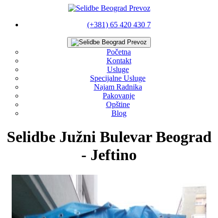
(+381) 65 420 430 7
Početna
Kontakt
Usluge
Specijalne Usluge
Najam Radnika
Pakovanje
Opštine
Blog
Selidbe Južni Bulevar Beograd
- Jeftino