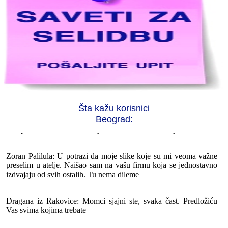
Jelena sa Čukarice: Mogu da pohvalim sve radnike u firmi jer su
stvarno profesionalni. Iselili su moje stvari veoma pažljivo
Šta kažu korisnici
Milica iz Novog Beograda: Zahvaljujuću vašoj firmi. Istog dana
sam preselila sve stvari u moj novi stan. Hvala Vam puno
Beograd:
Zoran Palilula: U potrazi da moje slike koje su mi veoma važne
preselim u atelje. Naišao sam na vašu firmu koja se jednostavno
izdvajaju od svih ostalih. Tu nema dileme
Dragana iz Rakovice: Momci sjajni ste, svaka čast. Predložiću
Vas svima kojima trebate
Petar sa Savskog Venaca: Trebalo je odmah da ispraznim stan i