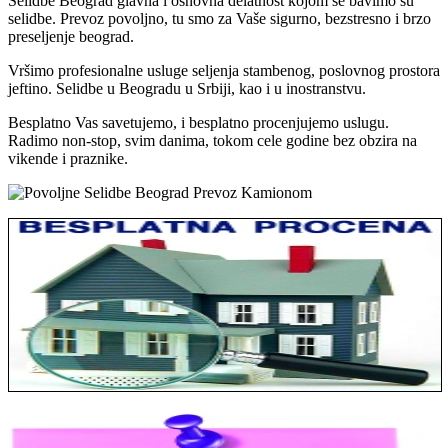
Selidbe Beograd glavna i osnovna delatnost kojom se bavimo su
selidbe. Prevoz povoljno, tu smo za Vaše sigurno, bezstresno i brzo
preseljenje beograd.
Vršimo profesionalne usluge seljenja stambenog, poslovnog prostora
jeftino. Selidbe u Beogradu u Srbiji, kao i u inostranstvu.
Besplatno Vas savetujemo, i besplatno procenjujemo uslugu.
Radimo non-stop, svim danima, tokom cele godine bez obzira na
vikende i praznike.