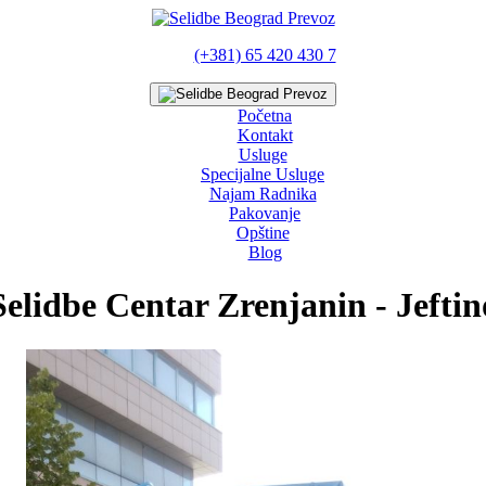
(+381) 65 420 430 7
Početna
Kontakt
Usluge
Specijalne Usluge
Najam Radnika
Pakovanje
Opštine
Blog
Selidbe Centar Zrenjanin - Jeftin