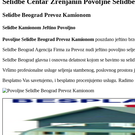
Selidbe Centar Zrenjanin Povoljne Selidbe
Selidbe Beograd Prevoz Kamionom
Selidbe Kamionom Jeftino Povoljno
Povoljne Selidbe Beograd Prevoz Kamionom
pouzdano jeftino brzo
Selidbe Beograd Agencija Firma za Prevoz nudi jeftino povoljno sel
Selidbe Beograd glavna i osnovna delatnost kojom se bavimo su selidb
Vršimo profesionalne usluge seljenja stambenog, poslovnog prostora je
Besplatno Vas savetujemo, i besplatno procenjujemo uslugu. Radimo n