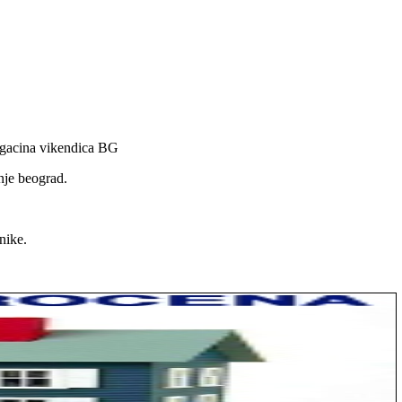
magacina vikendica BG
nje beograd.
nike.