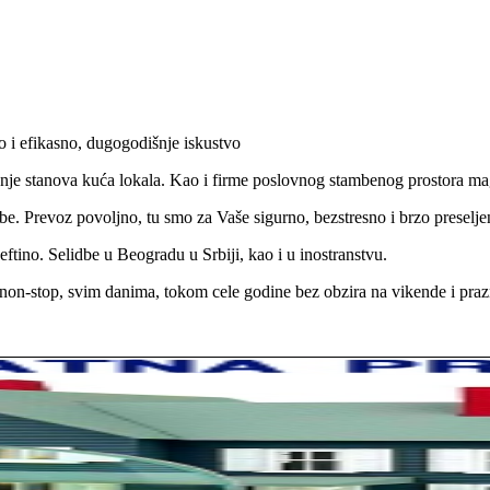
 i efikasno, dugogodišnje iskustvo
jenje stanova kuća lokala. Kao i firme poslovnog stambenog prostora 
e. Prevoz povoljno, tu smo za Vaše sigurno, bezstresno i brzo preselje
ftino. Selidbe u Beogradu u Srbiji, kao i u inostranstvu.
on-stop, svim danima, tokom cele godine bez obzira na vikende i praz