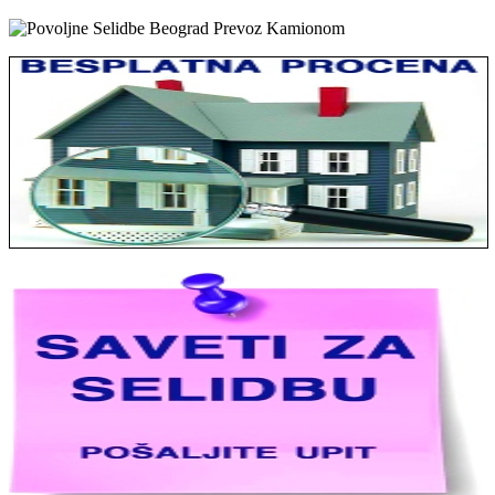
Jelena sa Čukarice: Mogu da pohvalim sve radnike u firmi jer su
stvarno profesionalni. Iselili su moje stvari veoma pažljivo