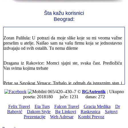
Milica iz Novog Beograda: Zahvaljujuću vašoj firmi. Istog dana
Šta kažu korisnici
sam preselila sve stvari u moj novi stan. Hvala Vam puno
Beograd:
Zoran Palilula: U potrazi da moje slike koje su mi veoma važne
preselim u atelje. Naišao sam na vašu firmu koja se jednostavno
izdvajaju od svih ostalih. Tu nema dileme
Dragana iz Rakovice: Momci sjajni ste, svaka čast. Predložiću
Vas svima kojima trebate
Petar sa Savskog Venaca: Trebalo je odmah da ispraznim stan i
prebacim stvari u drugi. Pozvao sam vašu firmu. Ja ljudi ne znam
šta bi radio sada da ne postojite, Hvala Vam
065/420–430–7 ©
BGAutentik
; Ukupno
poseta: 2018180 juče: 1231 danas: 272
Dragan iz Stari Grad: Retko gde može da se nađe prava
profesionalnost u našoj zemlji i naravno usluga. Sve pohvale od
Felix Travel
Eta Turs
Falcon Travel
Gracia Medika
Dr
mene
Babović
Dakom Style
Bg Linkovi
Raskrsnica
Sajtovi
Prezentacije
Web Adresar
Kombi Prevoz
Mica sa Voždovaca: Moje kućne ljubimce sam preselila preko