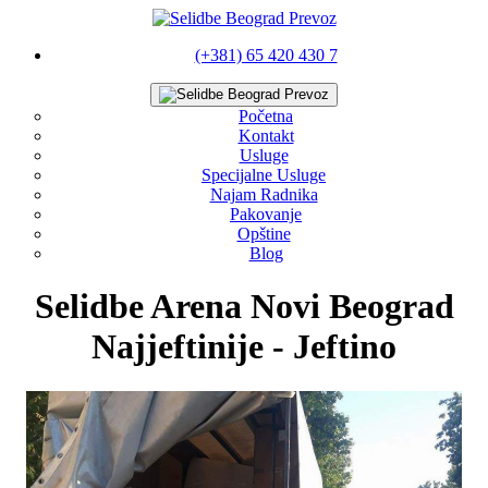
(+381) 65 420 430 7
Početna
Kontakt
Usluge
Specijalne Usluge
Najam Radnika
Pakovanje
Opštine
Blog
Selidbe Arena Novi Beograd
Najjeftinije - Jeftino