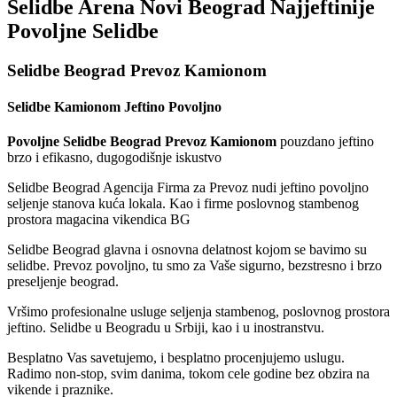
Selidbe Arena Novi Beograd Najjeftinije
Povoljne Selidbe
Selidbe Beograd Prevoz Kamionom
Selidbe Kamionom Jeftino Povoljno
Povoljne Selidbe Beograd Prevoz Kamionom
pouzdano jeftino
brzo i efikasno, dugogodišnje iskustvo
Selidbe Beograd Agencija Firma za Prevoz nudi jeftino povoljno
seljenje stanova kuća lokala. Kao i firme poslovnog stambenog
prostora magacina vikendica BG
Selidbe Beograd glavna i osnovna delatnost kojom se bavimo su
selidbe. Prevoz povoljno, tu smo za Vaše sigurno, bezstresno i brzo
preseljenje beograd.
Vršimo profesionalne usluge seljenja stambenog, poslovnog prostora
jeftino. Selidbe u Beogradu u Srbiji, kao i u inostranstvu.
Besplatno Vas savetujemo, i besplatno procenjujemo uslugu.
Radimo non-stop, svim danima, tokom cele godine bez obzira na
vikende i praznike.