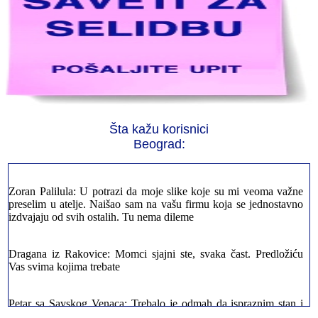
Jelena sa Čukarice: Mogu da pohvalim sve radnike u firmi jer su
stvarno profesionalni. Iselili su moje stvari veoma pažljivo
Milica iz Novog Beograda: Zahvaljujuću vašoj firmi. Istog dana
Šta kažu korisnici
sam preselila sve stvari u moj novi stan. Hvala Vam puno
Beograd:
Zoran Palilula: U potrazi da moje slike koje su mi veoma važne
preselim u atelje. Naišao sam na vašu firmu koja se jednostavno
izdvajaju od svih ostalih. Tu nema dileme
Dragana iz Rakovice: Momci sjajni ste, svaka čast. Predložiću
Vas svima kojima trebate
Petar sa Savskog Venaca: Trebalo je odmah da ispraznim stan i
prebacim stvari u drugi. Pozvao sam vašu firmu. Ja ljudi ne znam
šta bi radio sada da ne postojite, Hvala Vam