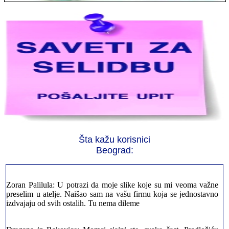
Jelena sa Čukarice: Mogu da pohvalim sve radnike u firmi jer su
stvarno profesionalni. Iselili su moje stvari veoma pažljivo
Milica iz Novog Beograda: Zahvaljujuću vašoj firmi. Istog dana
Šta kažu korisnici
sam preselila sve stvari u moj novi stan. Hvala Vam puno
Beograd:
Zoran Palilula: U potrazi da moje slike koje su mi veoma važne
preselim u atelje. Naišao sam na vašu firmu koja se jednostavno
izdvajaju od svih ostalih. Tu nema dileme
Dragana iz Rakovice: Momci sjajni ste, svaka čast. Predložiću
Vas svima kojima trebate