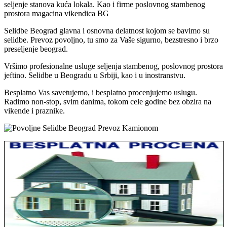
seljenje stanova kuća lokala. Kao i firme poslovnog stambenog
prostora magacina vikendica BG
Selidbe Beograd glavna i osnovna delatnost kojom se bavimo su
selidbe. Prevoz povoljno, tu smo za Vaše sigurno, bezstresno i brzo
preseljenje beograd.
Vršimo profesionalne usluge seljenja stambenog, poslovnog prostora
jeftino. Selidbe u Beogradu u Srbiji, kao i u inostranstvu.
Besplatno Vas savetujemo, i besplatno procenjujemo uslugu.
Radimo non-stop, svim danima, tokom cele godine bez obzira na
vikende i praznike.