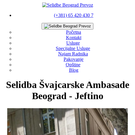
(+381) 65 420 430 7
Početna
Kontakt
Usluge
Specijalne Usluge
Najam Radnika
Pakovanje
Opštine
Blog
Selidba Švajcarske Ambasade
Beograd - Jeftino