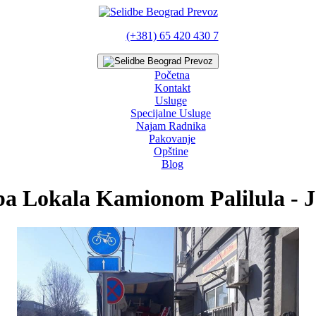
(+381) 65 420 430 7
Početna
Kontakt
Usluge
Specijalne Usluge
Najam Radnika
Pakovanje
Opštine
Blog
ba Lokala Kamionom Palilula - J