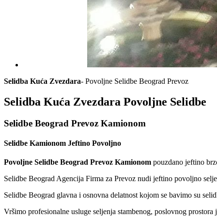
Selidba Kuća Zvezdara
- Povoljne Selidbe Beograd Prevoz
Selidba Kuća Zvezdara Povoljne Selidbe
Selidbe Beograd Prevoz Kamionom
Selidbe Kamionom Jeftino Povoljno
Povoljne Selidbe Beograd Prevoz Kamionom
pouzdano jeftino brzo
Selidbe Beograd Agencija Firma za Prevoz nudi jeftino povoljno sel
Selidbe Beograd glavna i osnovna delatnost kojom se bavimo su selidb
Vršimo profesionalne usluge seljenja stambenog, poslovnog prostora je