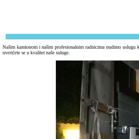
Našim kamionom i našim profesionalnim radnicima nudimo uslugu kompl
uverićete se u kvalitet naše suluge.