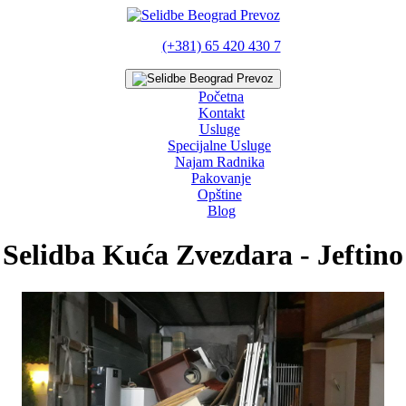
(+381) 65 420 430 7
Početna
Kontakt
Usluge
Specijalne Usluge
Najam Radnika
Pakovanje
Opštine
Blog
Selidba Kuća Zvezdara - Jeftino