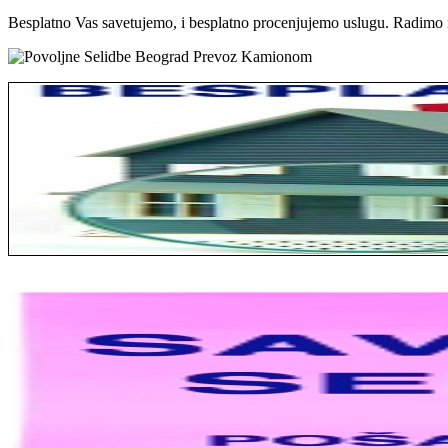
Besplatno Vas savetujemo, i besplatno procenjujemo uslugu. Radimo n
Jelena sa Čukarice: Mogu da pohvalim sve radnike u firmi jer su stva