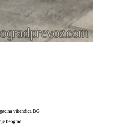
magacina vikendica BG
nje beograd.