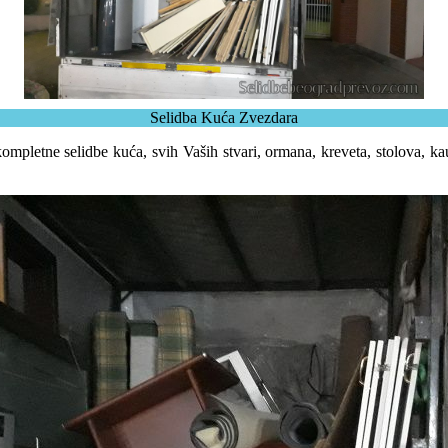
Selidba Kuća Zvezdara
etne selidbe kuća, svih Vaših stvari, ormana, kreveta, stolova, kauč