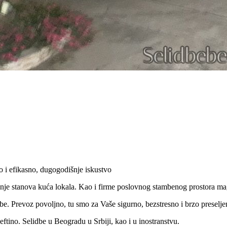
 i efikasno, dugogodišnje iskustvo
jenje stanova kuća lokala. Kao i firme poslovnog stambenog prostora 
e. Prevoz povoljno, tu smo za Vaše sigurno, bezstresno i brzo preselje
ftino. Selidbe u Beogradu u Srbiji, kao i u inostranstvu.