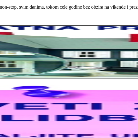
on-stop, svim danima, tokom cele godine bez obzira na vikende i praz
rno profesionalni. Iselili su moje stvari veoma pažljivo