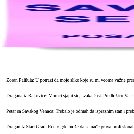
Jelena sa Čukarice: Mogu da pohvalim sve radnike u firmi jer su stva
Milica iz Novog Beograda: Zahvaljujuću vašoj firmi. Istog dana sam
Zoran Palilula: U potrazi da moje slike koje su mi veoma važne pres
Dragana iz Rakovice: Momci sjajni ste, svaka čast. Predložiću Vas 
Petar sa Savskog Venaca: Trebalo je odmah da ispraznim stan i preba
Dragan iz Stari Grad: Retko gde može da se nađe prava profesional
Mica sa Voždovaca: Moje kućne ljubimce sam preselila preko vaše