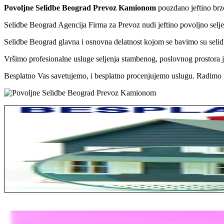
Povoljne Selidbe Beograd Prevoz Kamionom
pouzdano jeftino brzo
Selidbe Beograd Agencija Firma za Prevoz nudi jeftino povoljno sel
Selidbe Beograd glavna i osnovna delatnost kojom se bavimo su selidb
Vršimo profesionalne usluge seljenja stambenog, poslovnog prostora je
Besplatno Vas savetujemo, i besplatno procenjujemo uslugu. Radimo n