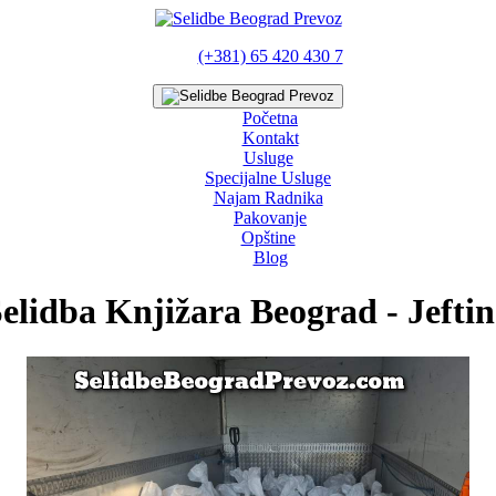
(+381) 65 420 430 7
Početna
Kontakt
Usluge
Specijalne Usluge
Najam Radnika
Pakovanje
Opštine
Blog
elidba Knjižara Beograd - Jefti