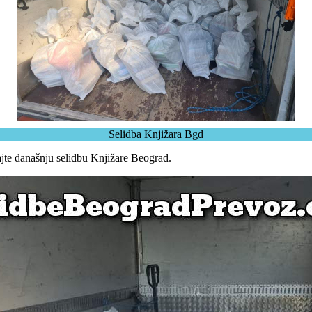
Selidba Knjižara Bgd
ajte današnju selidbu Knjižare Beograd.