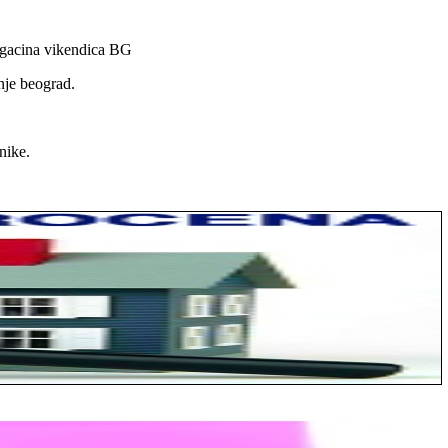
magacina vikendica BG
nje beograd.
nike.