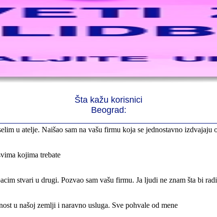
rno profesionalni. Iselili su moje stvari veoma pažljivo
 preselila sve stvari u moj novi stan. Hvala Vam puno
Šta kažu korisnici
elim u atelje. Naišao sam na vašu firmu koja se jednostavno izdvajaju 
Beograd:
svima kojima trebate
cim stvari u drugi. Pozvao sam vašu firmu. Ja ljudi ne znam šta bi rad
nost u našoj zemlji i naravno usluga. Sve pohvale od mene
 firme. Mogu samo da Vam poželim sve najbolje i Hvala Vam Puno