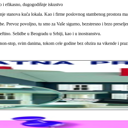
 i efikasno, dugogodišnje iskustvo
jenje stanova kuća lokala. Kao i firme poslovnog stambenog prostora 
e. Prevoz povoljno, tu smo za Vaše sigurno, bezstresno i brzo preselje
ftino. Selidbe u Beogradu u Srbiji, kao i u inostranstvu.
on-stop, svim danima, tokom cele godine bez obzira na vikende i praz