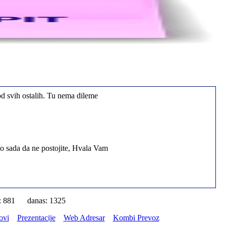
od svih ostalih. Tu nema dileme
io sada da ne postojite, Hvala Vam
: 881 danas: 1325
j problem
ovi
Prezentacije
Web Adresar
Kombi Prevoz