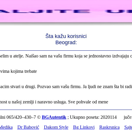
rno profesionalni. Iselili su moje stvari veoma pažljivo
 preselila sve stvari u moj novi stan. Hvala Vam puno
Šta kažu korisnici
Beograd:
elim u atelje. Naišao sam na vašu firmu koja se jednostavno izdvajaju 
svima kojima trebate
cim stvari u drugi. Pozvao sam vašu firmu. Ja ljudi ne znam šta bi rad
nost u našoj zemlji i naravno usluga. Sve pohvale od mene
 firme. Mogu samo da Vam poželim sve najbolje i Hvala Vam Puno
065/420–430–7 ©
BGAutentik
; Ukupno poseta: 2020114 juče
da bacim. Pozvala sam vašu firmu. I oni su istog dana došli i rešili mo
Medika
Dr Babović
Dakom Style
Bg Linkovi
Raskrsnica
Sajt