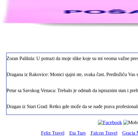
Jelena sa Čukarice: Mogu da pohvalim sve radnike u firmi jer su stva
Milica iz Novog Beograda: Zahvaljujuću vašoj firmi. Istog dana sam
Zoran Palilula: U potrazi da moje slike koje su mi veoma važne pres
Dragana iz Rakovice: Momci sjajni ste, svaka čast. Predložiću Vas 
Petar sa Savskog Venaca: Trebalo je odmah da ispraznim stan i preba
Dragan iz Stari Grad: Retko gde može da se nađe prava profesional
Mica sa Voždovaca: Moje kućne ljubimce sam preselila preko vaše
Gorica sa Vračara: Ostalo je šut i neke stare komode koje sam htela 
Felix Travel
Eta Turs
Falcon Travel
Gracia 