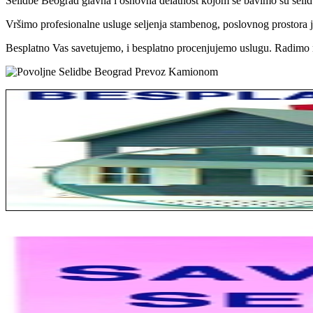
Selidbe Beograd glavna i osnovna delatnost kojom se bavimo su selidb
Vršimo profesionalne usluge seljenja stambenog, poslovnog prostora je
Besplatno Vas savetujemo, i besplatno procenjujemo uslugu. Radimo n