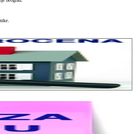
nje beograd.
nike.