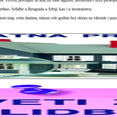
e. Prevoz povoljno, tu smo za Vaše sigurno, bezstresno i brzo preselje
ftino. Selidbe u Beogradu u Srbiji, kao i u inostranstvu.
on-stop, svim danima, tokom cele godine bez obzira na vikende i praz