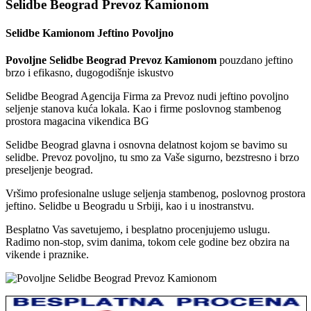
Selidbe Beograd Prevoz Kamionom
Selidbe Kamionom Jeftino Povoljno
Povoljne Selidbe Beograd Prevoz Kamionom
pouzdano jeftino
brzo i efikasno, dugogodišnje iskustvo
Selidbe Beograd Agencija Firma za Prevoz nudi jeftino povoljno
seljenje stanova kuća lokala. Kao i firme poslovnog stambenog
prostora magacina vikendica BG
Selidbe Beograd glavna i osnovna delatnost kojom se bavimo su
selidbe. Prevoz povoljno, tu smo za Vaše sigurno, bezstresno i brzo
preseljenje beograd.
Vršimo profesionalne usluge seljenja stambenog, poslovnog prostora
jeftino. Selidbe u Beogradu u Srbiji, kao i u inostranstvu.
Besplatno Vas savetujemo, i besplatno procenjujemo uslugu.
Radimo non-stop, svim danima, tokom cele godine bez obzira na
vikende i praznike.