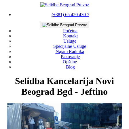
(+381) 65 420 430 7
Početna
Kontakt
Usluge
Specijalne Usluge
Najam Radnika
Pakovanje
Opštine
Blog
Selidba Kancelarija Novi
Beograd Bgd - Jeftino