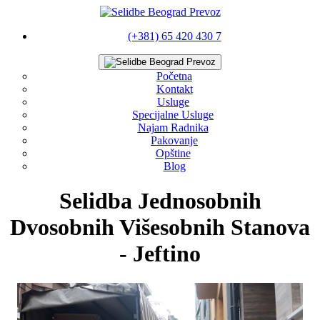
(+381) 65 420 430 7
Početna
Kontakt
Usluge
Specijalne Usluge
Najam Radnika
Pakovanje
Opštine
Blog
Selidba Jednosobnih
Dvosobnih Višesobnih Stanova
- Jeftino