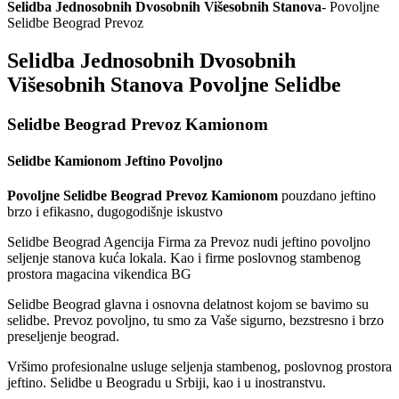
Selidba Jednosobnih Dvosobnih Višesobnih Stanova
- Povoljne
Selidbe Beograd Prevoz
Selidba Jednosobnih Dvosobnih
Višesobnih Stanova Povoljne Selidbe
Selidbe Beograd Prevoz Kamionom
Selidbe Kamionom Jeftino Povoljno
Povoljne Selidbe Beograd Prevoz Kamionom
pouzdano jeftino
brzo i efikasno, dugogodišnje iskustvo
Selidbe Beograd Agencija Firma za Prevoz nudi jeftino povoljno
seljenje stanova kuća lokala. Kao i firme poslovnog stambenog
prostora magacina vikendica BG
Selidbe Beograd glavna i osnovna delatnost kojom se bavimo su
selidbe. Prevoz povoljno, tu smo za Vaše sigurno, bezstresno i brzo
preseljenje beograd.
Vršimo profesionalne usluge seljenja stambenog, poslovnog prostora
jeftino. Selidbe u Beogradu u Srbiji, kao i u inostranstvu.