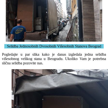
Selidba Jednosobnih Dvosobnih Višesobnih Stanova Beograd
Pogledajte u par slika kako je danas izgledala jedna selidba
višesobnog velikog stana u Beogradu. Ukoliko Vam je potrebna
slična selidba pozovite nas.