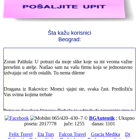
Jelena sa Čukarice: Mogu da pohvalim sve radnike u firmi jer su
stvarno profesionalni. Iselili su moje stvari veoma pažljivo
Šta kažu korisnici
Milica iz Novog Beograda: Zahvaljujuću vašoj firmi. Istog dana
Beograd:
sam preselila sve stvari u moj novi stan. Hvala Vam puno
Zoran Palilula: U potrazi da moje slike koje su mi veoma važne
preselim u atelje. Naišao sam na vašu firmu koja se jednostavno
izdvajaju od svih ostalih. Tu nema dileme
Dragana iz Rakovice: Momci sjajni ste, svaka čast. Predložiću
Vas svima kojima trebate
Petar sa Savskog Venaca: Trebalo je odmah da ispraznim stan i
prebacim stvari u drugi. Pozvao sam vašu firmu. Ja ljudi ne znam
šta bi radio sada da ne postojite, Hvala Vam
065/420–430–7 ©
BGAutentik
; Ukupno
poseta: 2017778 juče: 1255 danas: 1101
Dragan iz Stari Grad: Retko gde može da se nađe prava
Felix Travel
Eta Turs
Falcon Travel
Gracia Medika
Dr
profesionalnost u našoj zemlji i naravno usluga. Sve pohvale od