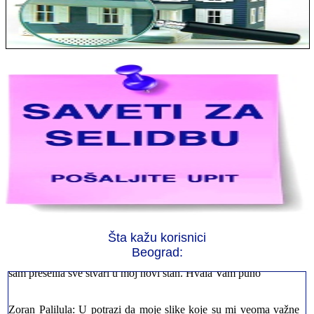
Jelena sa Čukarice: Mogu da pohvalim sve radnike u firmi jer su
stvarno profesionalni. Iselili su moje stvari veoma pažljivo
Šta kažu korisnici
Beograd:
Milica iz Novog Beograda: Zahvaljujuću vašoj firmi. Istog dana
sam preselila sve stvari u moj novi stan. Hvala Vam puno
Zoran Palilula: U potrazi da moje slike koje su mi veoma važne