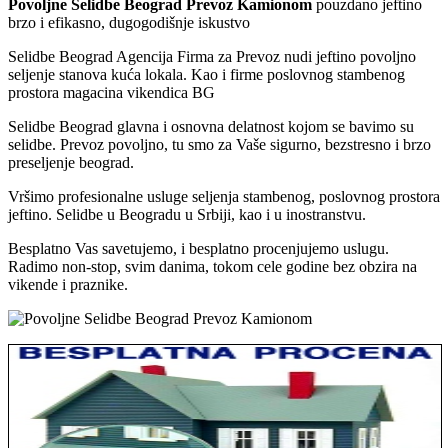
Povoljne Selidbe Beograd Prevoz Kamionom
pouzdano jeftino
brzo i efikasno, dugogodišnje iskustvo
Selidbe Beograd Agencija Firma za Prevoz nudi jeftino povoljno
seljenje stanova kuća lokala. Kao i firme poslovnog stambenog
prostora magacina vikendica BG
Selidbe Beograd glavna i osnovna delatnost kojom se bavimo su
selidbe. Prevoz povoljno, tu smo za Vaše sigurno, bezstresno i brzo
preseljenje beograd.
Vršimo profesionalne usluge seljenja stambenog, poslovnog prostora
jeftino. Selidbe u Beogradu u Srbiji, kao i u inostranstvu.
Besplatno Vas savetujemo, i besplatno procenjujemo uslugu.
Radimo non-stop, svim danima, tokom cele godine bez obzira na
vikende i praznike.