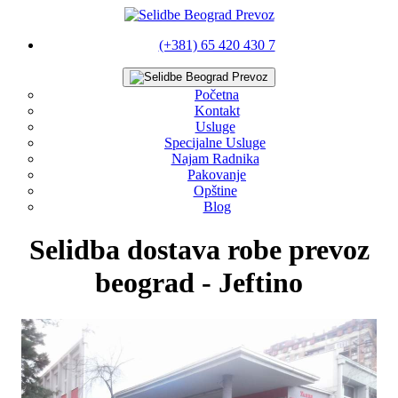
(+381) 65 420 430 7
Početna
Kontakt
Usluge
Specijalne Usluge
Najam Radnika
Pakovanje
Opštine
Blog
Selidba dostava robe prevoz
beograd - Jeftino