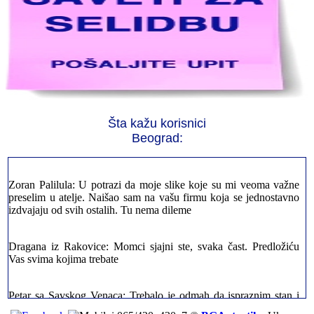
Jelena sa Čukarice: Mogu da pohvalim sve radnike u firmi jer su
stvarno profesionalni. Iselili su moje stvari veoma pažljivo
Milica iz Novog Beograda: Zahvaljujuću vašoj firmi. Istog dana
Šta kažu korisnici
sam preselila sve stvari u moj novi stan. Hvala Vam puno
Beograd:
Zoran Palilula: U potrazi da moje slike koje su mi veoma važne
preselim u atelje. Naišao sam na vašu firmu koja se jednostavno
izdvajaju od svih ostalih. Tu nema dileme
Dragana iz Rakovice: Momci sjajni ste, svaka čast. Predložiću
Vas svima kojima trebate
Petar sa Savskog Venaca: Trebalo je odmah da ispraznim stan i
prebacim stvari u drugi. Pozvao sam vašu firmu. Ja ljudi ne znam
šta bi radio sada da ne postojite, Hvala Vam