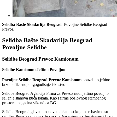
Selidba Bašte Skadarlija Beograd
- Povoljne Selidbe Beograd
Prevoz
Selidba Bašte Skadarlija Beograd
Povoljne Selidbe
Selidbe Beograd Prevoz Kamionom
Selidbe Kamionom Jeftino Povoljno
Povoljne Selidbe Beograd Prevoz Kamionom
pouzdano jeftino
brzo i efikasno, dugogodišnje iskustvo
Selidbe Beograd Agencija Firma za Prevoz nudi jeftino povoljno
seljenje stanova kuća lokala. Kao i firme poslovnog stambenog
prostora magacina vikendica BG
Selidbe Beograd glavna i osnovna delatnost kojom se bavimo su
selidbe. Prevoz povoljno, tu smo za Vaše sigurno, bezstresno i brzo