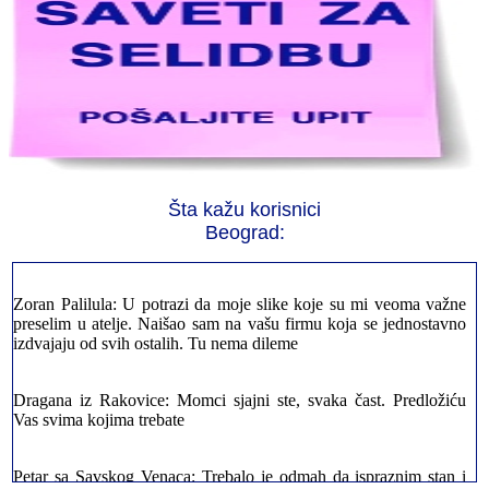
Jelena sa Čukarice: Mogu da pohvalim sve radnike u firmi jer su
stvarno profesionalni. Iselili su moje stvari veoma pažljivo
Milica iz Novog Beograda: Zahvaljujuću vašoj firmi. Istog dana
Šta kažu korisnici
sam preselila sve stvari u moj novi stan. Hvala Vam puno
Beograd:
Zoran Palilula: U potrazi da moje slike koje su mi veoma važne
preselim u atelje. Naišao sam na vašu firmu koja se jednostavno
izdvajaju od svih ostalih. Tu nema dileme
Dragana iz Rakovice: Momci sjajni ste, svaka čast. Predložiću
Vas svima kojima trebate
Petar sa Savskog Venaca: Trebalo je odmah da ispraznim stan i
prebacim stvari u drugi. Pozvao sam vašu firmu. Ja ljudi ne znam
šta bi radio sada da ne postojite, Hvala Vam