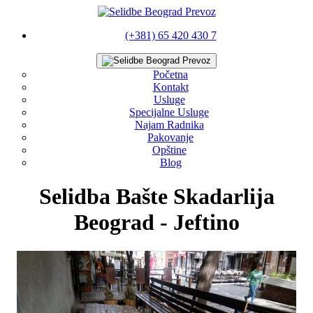
(+381) 65 420 430 7
Početna
Kontakt
Usluge
Specijalne Usluge
Najam Radnika
Pakovanje
Opštine
Blog
Selidba Bašte Skadarlija
Beograd - Jeftino