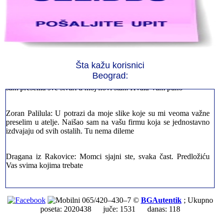
Jelena sa Čukarice: Mogu da pohvalim sve radnike u firmi jer su
stvarno profesionalni. Iselili su moje stvari veoma pažljivo
Šta kažu korisnici
Milica iz Novog Beograda: Zahvaljujuću vašoj firmi. Istog dana
Beograd:
sam preselila sve stvari u moj novi stan. Hvala Vam puno
Zoran Palilula: U potrazi da moje slike koje su mi veoma važne
preselim u atelje. Naišao sam na vašu firmu koja se jednostavno
izdvajaju od svih ostalih. Tu nema dileme
Dragana iz Rakovice: Momci sjajni ste, svaka čast. Predložiću
Vas svima kojima trebate
Petar sa Savskog Venaca: Trebalo je odmah da ispraznim stan i
prebacim stvari u drugi. Pozvao sam vašu firmu. Ja ljudi ne znam
065/420–430–7 ©
BGAutentik
; Ukupno
šta bi radio sada da ne postojite, Hvala Vam
poseta: 2020438 juče: 1531 danas: 118