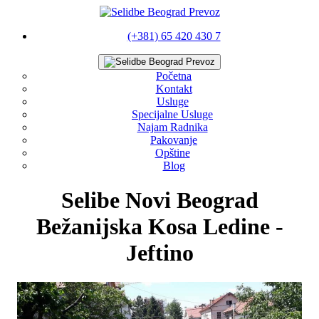
(+381) 65 420 430 7
Početna
Kontakt
Usluge
Specijalne Usluge
Najam Radnika
Pakovanje
Opštine
Blog
Selibe Novi Beograd
Bežanijska Kosa Ledine -
Jeftino