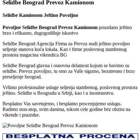
Selidbe Beograd Prevoz Kamionom
Selidbe Kamionom Jeftino Povoljno
Povoljne Selidbe Beograd Prevoz Kamionom
pouzdano jeftino
brzo i efikasno, dugogodišnje iskustvo
Selidbe Beograd Agencija Firma za Prevoz nudi jeftino povoljno
seljenje stanova kuća lokala. Kao i firme poslovnog stambenog
prostora magacina vikendica BG
Selidbe Beograd glavna i osnovna delatnost kojom se bavimo su
selidbe. Prevoz povoljno, tu smo za Vaše sigurno, bezstresno i brzo
preseljenje beograd.
Vršimo profesionalne usluge seljenja stambenog, poslovnog prostora
jeftino. Selidbe u Beogradu u Srbiji, kao i u inostranstvu.
Besplatno Vas savetujemo, i besplatno procenjujemo uslugu.
Radimo non-stop, svim danima, tokom cele godine bez obzira na
vikende i praznike.