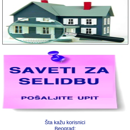
Jelena sa Čukarice: Mogu da pohvalim sve radnike u firmi jer su
stvarno profesionalni. Iselili su moje stvari veoma pažljivo
Šta kažu korisnici
Milica iz Novog Beograda: Zahvaljujuću vašoj firmi. Istog dana
Beograd: