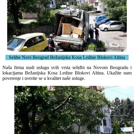
Selibe Novi Beograd Bežanijska Kosa Ledine Blokovi Altina
Naša firma nudi uslugu svih vrsta selidbi na Novom Beogradu i
lokacijama Bežanijska Kosa Ledine Blokovi Altina. Ukažite nam
poverenje i uverite se u kvalitet naše usluge.