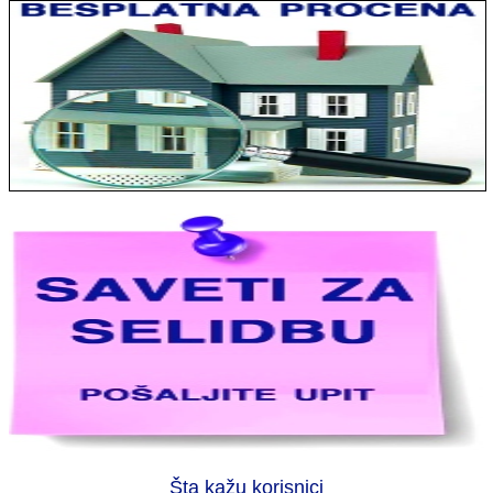
Jelena sa Čukarice: Mogu da pohvalim sve radnike u firmi jer su
stvarno profesionalni. Iselili su moje stvari veoma pažljivo
Milica iz Novog Beograda: Zahvaljujuću vašoj firmi. Istog dana
sam preselila sve stvari u moj novi stan. Hvala Vam puno
Zoran Palilula: U potrazi da moje slike koje su mi veoma važne
preselim u atelje. Naišao sam na vašu firmu koja se jednostavno
izdvajaju od svih ostalih. Tu nema dileme
Šta kažu korisnici