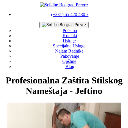
(+381) 65 420 430 7
Početna
Kontakt
Usluge
Specijalne Usluge
Najam Radnika
Pakovanje
Opštine
Blog
Profesionalna Zaštita Stilskog
Nameštaja - Jeftino