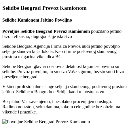
Selidbe Beograd Prevoz Kamionom
Selidbe Kamionom Jeftino Povoljno
Povoljne Selidbe Beograd Prevoz Kamionom
pouzdano jeftino
brzo i efikasno, dugogodišnje iskustvo
Selidbe Beograd Agencija Firma za Prevoz nudi jeftino povoljno
seljenje stanova kuća lokala. Kao i firme poslovnog stambenog
prostora magacina vikendica BG
Selidbe Beograd glavna i osnovna delatnost kojom se bavimo su
selidbe. Prevoz povoljno, tu smo za Vaše sigurno, bezstresno i brzo
preseljenje beograd.
Vršimo profesionalne usluge seljenja stambenog, poslovnog prostora
jeftino. Selidbe u Beogradu u Srbiji, kao i u inostranstvu.
Besplatno Vas savetujemo, i besplatno procenjujemo uslugu.
Radimo non-stop, svim danima, tokom cele godine bez obzira na
vikende i praznike.