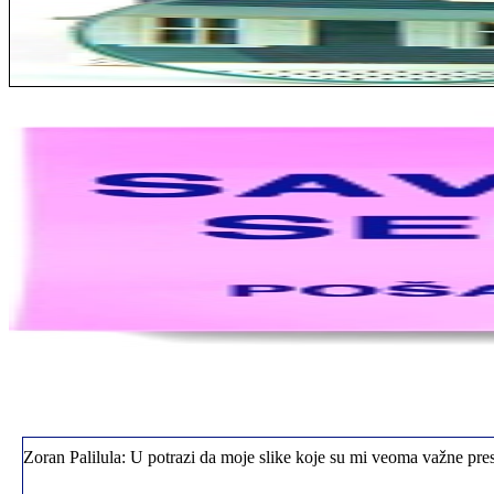
Jelena sa Čukarice: Mogu da pohvalim sve radnike u firmi jer su stva
Milica iz Novog Beograda: Zahvaljujuću vašoj firmi. Istog dana sam
Zoran Palilula: U potrazi da moje slike koje su mi veoma važne pres
Dragana iz Rakovice: Momci sjajni ste, svaka čast. Predložiću Vas 