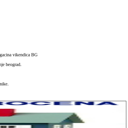
magacina vikendica BG
nje beograd.
nike.