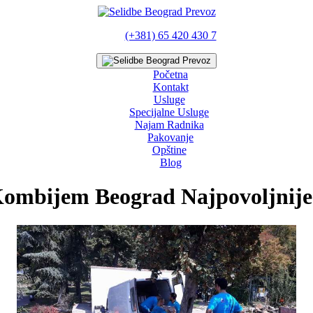
(+381) 65 420 430 7
Početna
Kontakt
Usluge
Specijalne Usluge
Najam Radnika
Pakovanje
Opštine
Blog
ombijem Beograd Najpovoljnije 