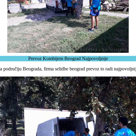
Prevoz Kombijem Beograd Najpovoljnije
a područiju Beograda, firma selidbe beograd prevoz to radi najpovoljnij