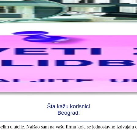
rno profesionalni. Iselili su moje stvari veoma pažljivo
 preselila sve stvari u moj novi stan. Hvala Vam puno
Šta kažu korisnici
Beograd:
elim u atelje. Naišao sam na vašu firmu koja se jednostavno izdvajaju 
svima kojima trebate