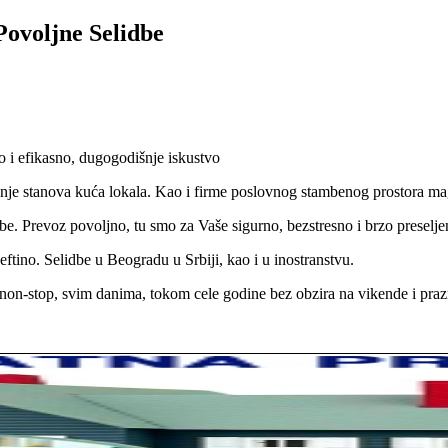
ovoljne Selidbe
 i efikasno, dugogodišnje iskustvo
jenje stanova kuća lokala. Kao i firme poslovnog stambenog prostora 
e. Prevoz povoljno, tu smo za Vaše sigurno, bezstresno i brzo preselje
ftino. Selidbe u Beogradu u Srbiji, kao i u inostranstvu.
on-stop, svim danima, tokom cele godine bez obzira na vikende i praz