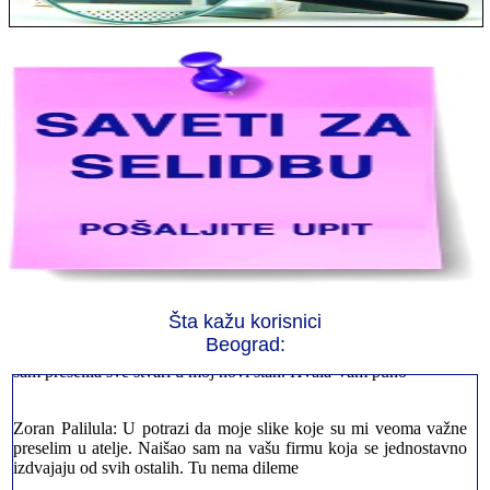
Jelena sa Čukarice: Mogu da pohvalim sve radnike u firmi jer su
stvarno profesionalni. Iselili su moje stvari veoma pažljivo
Šta kažu korisnici
Milica iz Novog Beograda: Zahvaljujuću vašoj firmi. Istog dana
Beograd:
sam preselila sve stvari u moj novi stan. Hvala Vam puno
Zoran Palilula: U potrazi da moje slike koje su mi veoma važne
preselim u atelje. Naišao sam na vašu firmu koja se jednostavno
izdvajaju od svih ostalih. Tu nema dileme