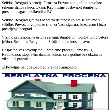
Selidbe Beograd Agencija Firma za Prevoz nudi jeftino povoljno
seljenje stanova kuća lokala. Kao i firme poslovnog stambenog
prostora magacina vikendica BG
Selidbe Beograd glavna i osnovna delatnost kojom se bavimo su
selidbe. Prevoz povoljno, tu smo za Vaše sigurno, bezstresno i brzo
preseljenje beograd.
Vršimo profesionalne usluge seljenja stambenog, poslovnog prostora
jeftino. Selidbe u Beogradu u Srbiji, kao i u inostranstvu.
Besplatno Vas savetujemo, i besplatno procenjujemo uslugu.
Radimo non-stop, svim danima, tokom cele godine bez obzira na
vikende i praznike.