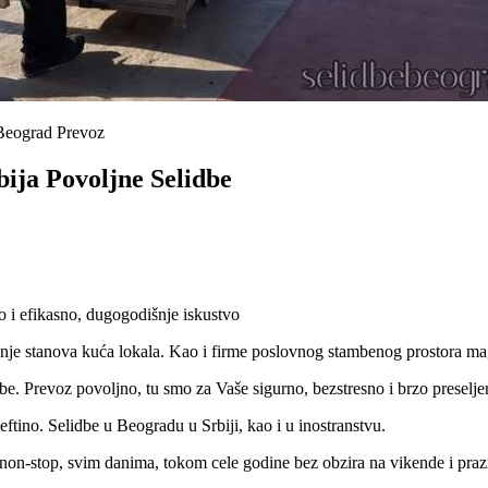
 Beograd Prevoz
bija Povoljne Selidbe
 i efikasno, dugogodišnje iskustvo
jenje stanova kuća lokala. Kao i firme poslovnog stambenog prostora 
e. Prevoz povoljno, tu smo za Vaše sigurno, bezstresno i brzo preselje
ftino. Selidbe u Beogradu u Srbiji, kao i u inostranstvu.
on-stop, svim danima, tokom cele godine bez obzira na vikende i praz