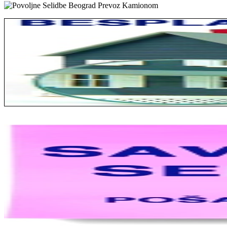
Jelena sa Čukarice: Mogu da pohvalim sve radnike u firmi jer su stva