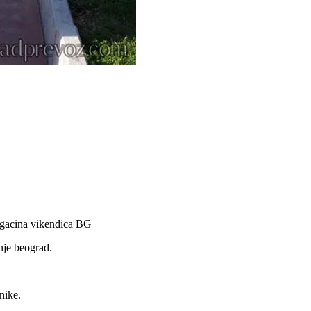
magacina vikendica BG
nje beograd.
nike.