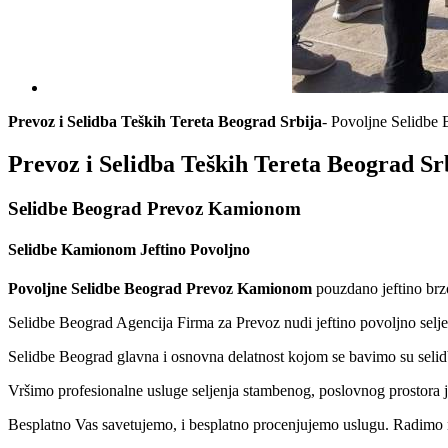
Prevoz i Selidba Teških Tereta Beograd Srbija
- Povoljne Selidbe
Prevoz i Selidba Teških Tereta Beograd Sr
Selidbe Beograd Prevoz Kamionom
Selidbe Kamionom Jeftino Povoljno
Povoljne Selidbe Beograd Prevoz Kamionom
pouzdano jeftino brzo
Selidbe Beograd Agencija Firma za Prevoz nudi jeftino povoljno sel
Selidbe Beograd glavna i osnovna delatnost kojom se bavimo su selidb
Vršimo profesionalne usluge seljenja stambenog, poslovnog prostora je
Besplatno Vas savetujemo, i besplatno procenjujemo uslugu. Radimo n