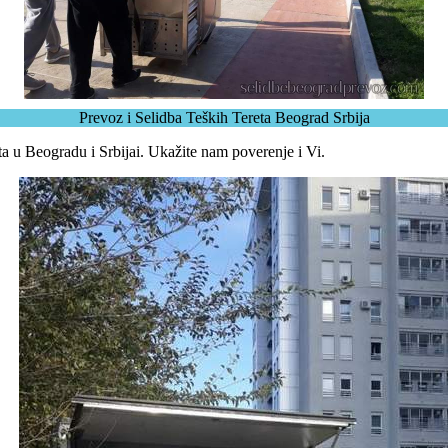
Prevoz i Selidba Teških Tereta Beograd Srbija
eta u Beogradu i Srbijai. Ukažite nam poverenje i Vi.