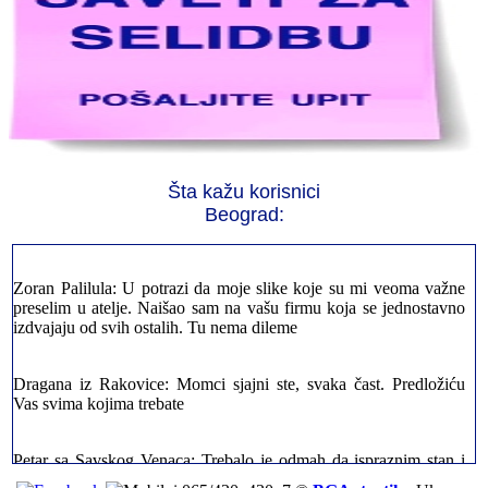
Jelena sa Čukarice: Mogu da pohvalim sve radnike u firmi jer su
stvarno profesionalni. Iselili su moje stvari veoma pažljivo
Milica iz Novog Beograda: Zahvaljujuću vašoj firmi. Istog dana
Šta kažu korisnici
sam preselila sve stvari u moj novi stan. Hvala Vam puno
Beograd:
Zoran Palilula: U potrazi da moje slike koje su mi veoma važne
preselim u atelje. Naišao sam na vašu firmu koja se jednostavno
izdvajaju od svih ostalih. Tu nema dileme
Dragana iz Rakovice: Momci sjajni ste, svaka čast. Predložiću
Vas svima kojima trebate
Petar sa Savskog Venaca: Trebalo je odmah da ispraznim stan i
prebacim stvari u drugi. Pozvao sam vašu firmu. Ja ljudi ne znam
šta bi radio sada da ne postojite, Hvala Vam