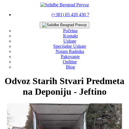
(+381) 65 420 430 7
Početna
Kontakt
Usluge
Specijalne Usluge
Najam Radnika
Pakovanje
Opštine
Blog
Odvoz Starih Stvari Predmeta
na Deponiju - Jeftino