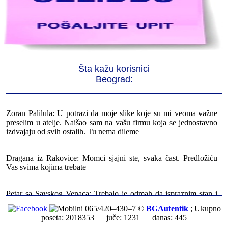
Jelena sa Čukarice: Mogu da pohvalim sve radnike u firmi jer su
stvarno profesionalni. Iselili su moje stvari veoma pažljivo
Šta kažu korisnici
Milica iz Novog Beograda: Zahvaljujuću vašoj firmi. Istog dana
sam preselila sve stvari u moj novi stan. Hvala Vam puno
Beograd:
Zoran Palilula: U potrazi da moje slike koje su mi veoma važne
preselim u atelje. Naišao sam na vašu firmu koja se jednostavno
izdvajaju od svih ostalih. Tu nema dileme
Dragana iz Rakovice: Momci sjajni ste, svaka čast. Predložiću
Vas svima kojima trebate
Petar sa Savskog Venaca: Trebalo je odmah da ispraznim stan i
prebacim stvari u drugi. Pozvao sam vašu firmu. Ja ljudi ne znam
šta bi radio sada da ne postojite, Hvala Vam
065/420–430–7 ©
BGAutentik
; Ukupno
poseta: 2018353 juče: 1231 danas: 445