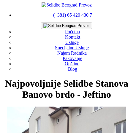
(+381) 65 420 430 7
Početna
Kontakt
Usluge
Specijalne Usluge
Najam Radnika
Pakovanje
Opštine
Blog
Najpovoljnije Selidbe Stanova
Banovo brdo - Jeftino