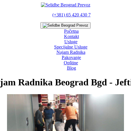
(+381) 65 420 430 7
Početna
Kontakt
Usluge
Specijalne Usluge
Najam Radnika
Pakovanje
Opštine
Blog
jam Radnika Beograd Bgd - Jeft