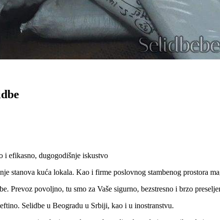
idbe
 i efikasno, dugogodišnje iskustvo
jenje stanova kuća lokala. Kao i firme poslovnog stambenog prostora 
e. Prevoz povoljno, tu smo za Vaše sigurno, bezstresno i brzo preselje
ftino. Selidbe u Beogradu u Srbiji, kao i u inostranstvu.