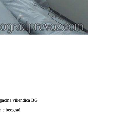
magacina vikendica BG
nje beograd.