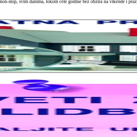
on-stop, svim danima, tokom cele godine bez obzira na vikende i praz
rno profesionalni. Iselili su moje stvari veoma pažljivo