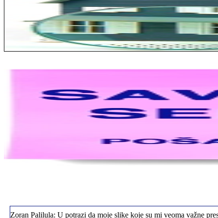
Jelena sa Čukarice: Mogu da pohvalim sve radnike u firmi jer su stva
Milica iz Novog Beograda: Zahvaljujuću vašoj firmi. Istog dana sam
Zoran Palilula: U potrazi da moje slike koje su mi veoma važne pres