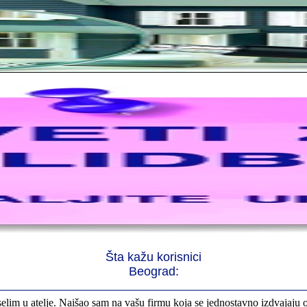
rno profesionalni. Iselili su moje stvari veoma pažljivo
 preselila sve stvari u moj novi stan. Hvala Vam puno
Šta kažu korisnici
Beograd:
elim u atelje. Naišao sam na vašu firmu koja se jednostavno izdvajaju 