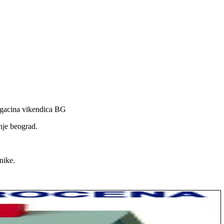
magacina vikendica BG
nje beograd.
nike.