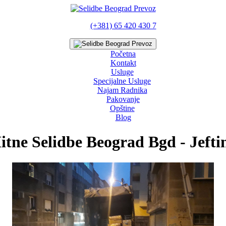
(+381) 65 420 430 7
Početna
Kontakt
Usluge
Specijalne Usluge
Najam Radnika
Pakovanje
Opštine
Blog
itne Selidbe Beograd Bgd - Jefti