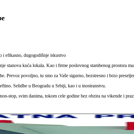
be
 i efikasno, dugogodišnje iskustvo
jenje stanova kuća lokala. Kao i firme poslovnog stambenog prostora 
e. Prevoz povoljno, tu smo za Vaše sigurno, bezstresno i brzo preselje
ftino. Selidbe u Beogradu u Srbiji, kao i u inostranstvu.
on-stop, svim danima, tokom cele godine bez obzira na vikende i praz