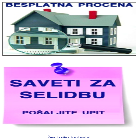
Jelena sa Čukarice: Mogu da pohvalim sve radnike u firmi jer su
stvarno profesionalni. Iselili su moje stvari veoma pažljivo