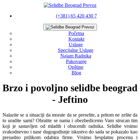
(+381) 65 420 430 7
Početna
Kontakt
Usluge
Specijalne Usluge
Najam Radnika
Pakovanje
Opštine
Blog
Brzo i povoljno selidbe beograd
- Jeftino
Nalazite se u situaciji da morate da se preselite, a pritom ne zelite da
to uradite sami? Obratite se nama i obezbedicemo Vam strucan tim
koji je sastavljen od mladih i obucenih radnika. Selidbe vrsimo
svakodnevno i nase dugogodisnje iskustvo do sada se pokazalo kao
presudno prilikom odabira firme. Vrsimo besplatnu procenu i