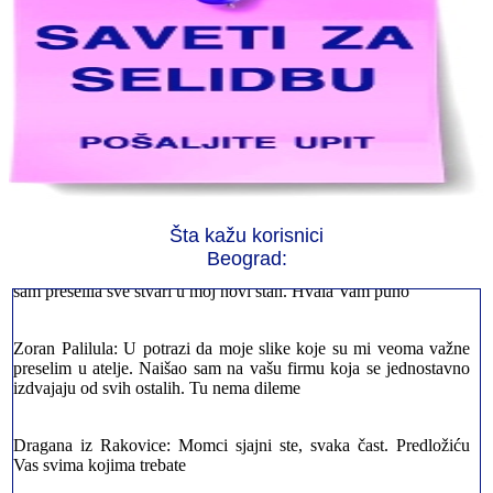
Jelena sa Čukarice: Mogu da pohvalim sve radnike u firmi jer su
stvarno profesionalni. Iselili su moje stvari veoma pažljivo
Šta kažu korisnici
Beograd:
Milica iz Novog Beograda: Zahvaljujuću vašoj firmi. Istog dana
sam preselila sve stvari u moj novi stan. Hvala Vam puno
Zoran Palilula: U potrazi da moje slike koje su mi veoma važne
preselim u atelje. Naišao sam na vašu firmu koja se jednostavno
izdvajaju od svih ostalih. Tu nema dileme
Dragana iz Rakovice: Momci sjajni ste, svaka čast. Predložiću
Vas svima kojima trebate