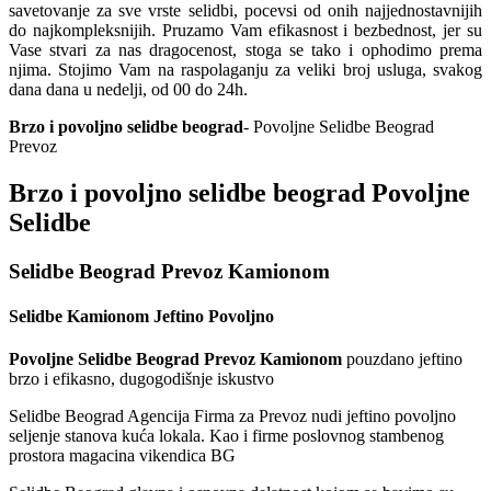
savetovanje za sve vrste selidbi, pocevsi od onih najjednostavnijih
do najkompleksnijih. Pruzamo Vam efikasnost i bezbednost, jer su
Vase stvari za nas dragocenost, stoga se tako i ophodimo prema
njima. Stojimo Vam na raspolaganju za veliki broj usluga, svakog
dana dana u nedelji, od 00 do 24h.
Brzo i povoljno selidbe beograd
- Povoljne Selidbe Beograd
Prevoz
Brzo i povoljno selidbe beograd Povoljne
Selidbe
Selidbe Beograd Prevoz Kamionom
Selidbe Kamionom Jeftino Povoljno
Povoljne Selidbe Beograd Prevoz Kamionom
pouzdano jeftino
brzo i efikasno, dugogodišnje iskustvo
Selidbe Beograd Agencija Firma za Prevoz nudi jeftino povoljno
seljenje stanova kuća lokala. Kao i firme poslovnog stambenog
prostora magacina vikendica BG