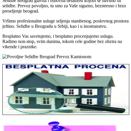
Selidbe Beograd glavna i osnovna delatnost kojom se bavimo su
selidbe. Prevoz povoljno, tu smo za Vaše sigurno, bezstresno i brzo
preseljenje beograd.
Vršimo profesionalne usluge seljenja stambenog, poslovnog prostora
jeftino. Selidbe u Beogradu u Srbiji, kao i u inostranstvu.
Besplatno Vas savetujemo, i besplatno procenjujemo uslugu.
Radimo non-stop, svim danima, tokom cele godine bez obzira na
vikende i praznike.